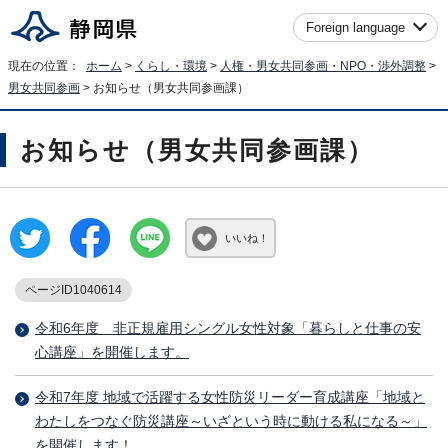
Foreign language
現在の位置：
ホーム
>
くらし・環境
>
人権・男女共同参画・NPO・渉外調整
>
男女共同参画
> お知らせ（男女共同参画課）
お知らせ（男女共同参画課）
いいね！
ページID1040614
令和6年度 非正規雇用シングル女性対象「暮らしと仕事の安
心講座」を開催します。
令和7年度 地域で活躍する女性防災リーダー育成講座「地域と
わたしをつなぐ防災講座～いざという時に動ける私になる～」
を開催します！