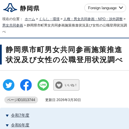
Foreign language
現在の位置：
ホーム
>
くらし・環境
>
人権・男女共同参画・NPO・渉外調整
>
男女共同参画
> 静岡県市町男女共同参画施策推進状況及び女性の公職登用状況調
べ
静岡県市町男女共同参画施策推進
状況及び女性の公職登用状況調べ
いいね！
ページID1013744
更新日 2026年3月30日
令和7年度
令和6年度