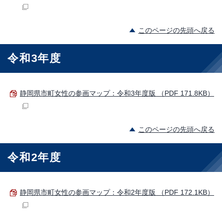
このページの先頭へ戻る
令和3年度
静岡県市町女性の参画マップ：令和3年度版 （PDF 171.8KB）
このページの先頭へ戻る
令和2年度
静岡県市町女性の参画マップ：令和2年度版 （PDF 172.1KB）