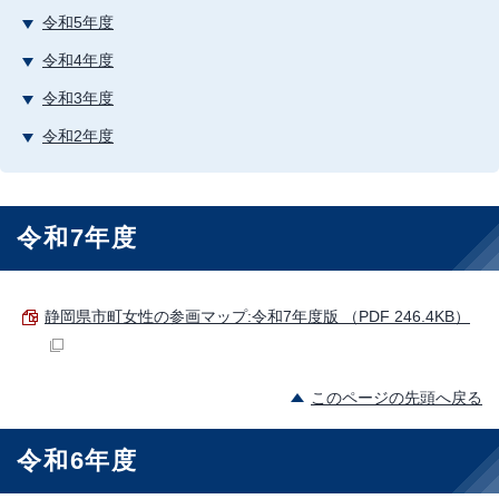
令和5年度
令和4年度
令和3年度
令和2年度
令和7年度
静岡県市町女性の参画マップ:令和7年度版 （PDF 246.4KB）
このページの先頭へ戻る
令和6年度