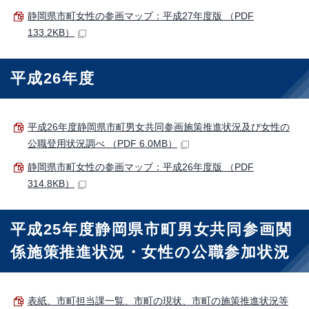
静岡県市町女性の参画マップ：平成27年度版 （PDF
133.2KB）
平成26年度
平成26年度静岡県市町男女共同参画施策推進状況及び女性の
公職登用状況調べ （PDF 6.0MB）
静岡県市町女性の参画マップ：平成26年度版 （PDF
314.8KB）
平成25年度静岡県市町男女共同参画関
係施策推進状況・女性の公職参加状況
表紙、市町担当課一覧、市町の現状、市町の施策推進状況等