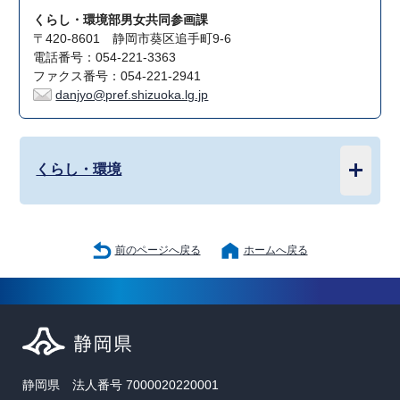
くらし・環境部男女共同参画課
〒420-8601 静岡市葵区追手町9-6
電話番号：054-221-3363
ファクス番号：054-221-2941
danjyo@pref.shizuoka.lg.jp
くらし・環境
前のページへ戻る
ホームへ戻る
静岡県 法人番号 7000020220001