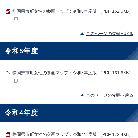
静岡県市町女性の参画マップ：令和6年度版 （PDF 152.0KB）
このページの先頭へ戻る
令和5年度
静岡県市町女性の参画マップ：令和5年度版 （PDF 161.6KB）
このページの先頭へ戻る
令和4年度
静岡県市町女性の参画マップ：令和4年度版 （PDF 172.4KB）