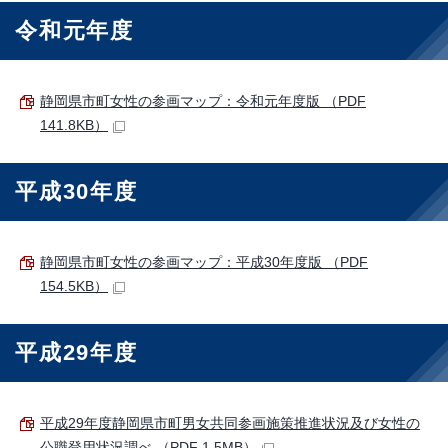
令和元年度
静岡県市町女性の参画マップ：令和元年度版 （PDF
141.8KB）
平成30年度
静岡県市町女性の参画マップ：平成30年度版 （PDF
154.5KB）
平成29年度
平成29年度静岡県市町男女共同参画施策推進状況及び女性の
公職登用状況調べ （PDF 1.5MB）