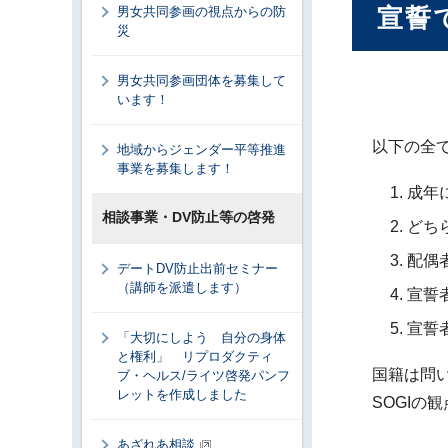
宣誓
男女共同参画の視点からの防
災
男女共同参画団体を募集して
います！
以下の全
地域からジェンダー平等推進
事業を募集します！
成年
相談事業・DV防止等の啓発
どち
配偶
デートDV防止出前セミナー
（講師を派遣します）
宣誓
宣誓
「大切にしよう 自分の身体
と権利」 リプロダクティ
国籍は問
ブ・ヘルス/ライツ啓発パンフ
レットを作成しました
SОGI
あざれあ相談