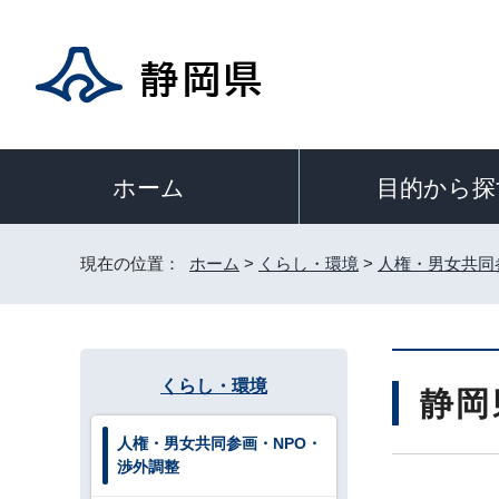
目的から探
ホーム
現在の位置：
ホーム
>
くらし・環境
>
人権・男女共同
くらし・環境
静岡
人権・男女共同参画・NPO・
渉外調整