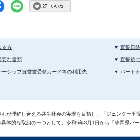
27 いいね！
きる方
宣誓日
必要な書類
宣誓後
ナーシップ宣誓書受領カード等の利用先
パート
誰もが理解し合える共生社会の実現を目指し、「ジェンダー平
の具体的な取組の一つとして、令和5年3月1日から「静岡県パ