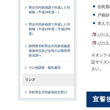
住民票
男女共同参画課で作成した印
刷物（平成24年度～）
戸籍抄
本人で
男女共同参画課で作成した印
刷物（平成13年度～平成23年
度）
パートナ
パート
静岡県市町男女共同参画施策
推進状況及び女性の公職登用
※オンラ
状況調べ
証サイズ
その他調査・報告書等
さい。
リンク
市町男女共同参画担当窓口
宣誓