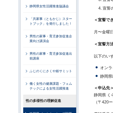
静岡県女性活躍推進協議会
宣誓の
「共家事（ともかじ）スター
＜宣誓で
トブック」を発行しました！
月〜金曜
男性の家事・育児参加促進企
業向け講演会
＜宣誓方
男性の家事・育児参加促進出
以下のい
前講座
オンラ
ふじのくにさくや姫サミット
静岡県
働く女性の健康課題・フェム
＜申込先
テックによる女性活躍推進
静岡県 く
性の多様性の理解促進
（〒420