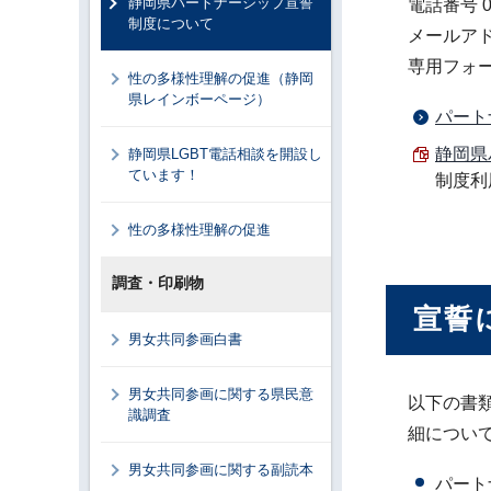
静岡県パートナーシップ宣誓
電話番号 0
制度について
メールアドレス 
専用フォ
性の多様性理解の促進（静岡
県レインボーページ）
パート
静岡県
静岡県LGBT電話相談を開設し
ています！
制度利
性の多様性理解の促進
調査・印刷物
宣誓
男女共同参画白書
男女共同参画に関する県民意
以下の書
識調査
細につい
男女共同参画に関する副読本
パート