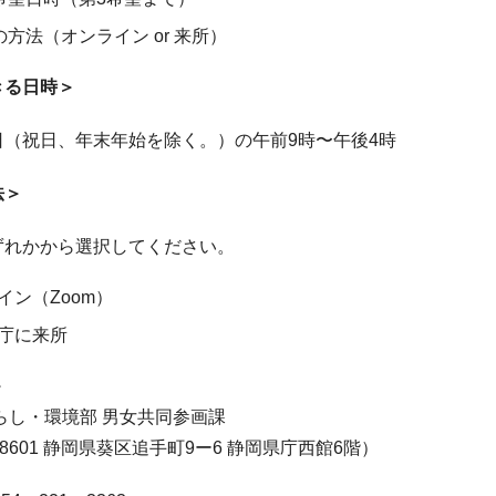
方法（オンライン or 来所）
きる日時＞
日（祝日、年末年始を除く。）の午前9時〜午後4時
法＞
ずれかから選択してください。
イン（Zoom）
庁に来所
＞
らし・環境部 男女共同参画課
ー8601 静岡県葵区追手町9ー6 静岡県庁西館6階）