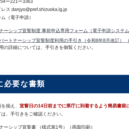
54ー221ー3363
danjyo@pref.shizuoka.lg.jp
ーム（電子申請）
ナーシップ宣誓制度 事前申込専用フォーム（電子申請システ
パートナーシップ宣誓制度利用の手引き（令和8年8月改訂） （PD
用の詳細については、手引きを御覧ください。
に必要な書類
類を揃え、
宣誓日の14日前までに県庁に到着するよう簡易書留
ては、手引きをご確認ください。
ナーシップ宣誓書 （様式第1号）（両面印刷）