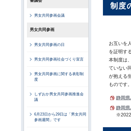
審議会
制度
男女共同参画会議
男女共同参画
お互いを
男女共同参画の日
を証明す
男女共同参画社会づくり宣言
本制度は
ていない
男女共同参画に関する表彰制
が抱える
度
ものです
しずおか男女共同参画推進会
静岡県
議
静岡県
6月23日から29日は「男女共同
※202
参画週間」です