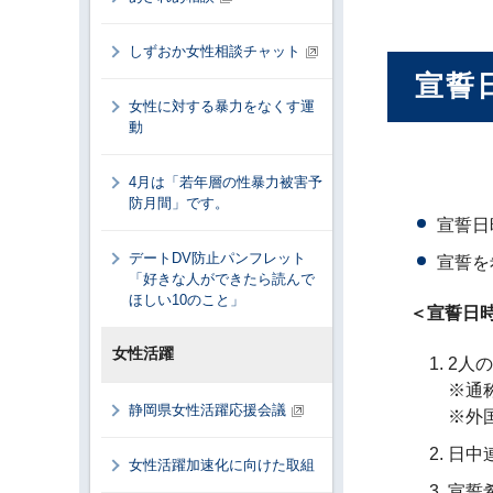
しずおか女性相談チャット
宣誓
女性に対する暴力をなくす運
動
4月は「若年層の性暴力被害予
防月間」です。
宣誓日
デートDV防止パンフレット
宣誓を
「好きな人ができたら読んで
ほしい10のこと」
＜宣誓日
女性活躍
2人
※通
静岡県女性活躍応援会議
※外
日中
女性活躍加速化に向けた取組
宣誓