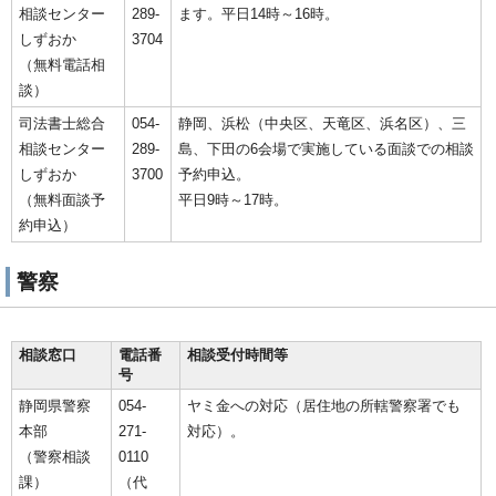
相談センター
289-
ます。平日14時～16時。
しずおか
3704
（無料電話相
談）
司法書士総合
054-
静岡、浜松（中央区、天竜区、浜名区）、三
相談センター
289-
島、下田の6会場で実施している面談での相談
しずおか
3700
予約申込。
（無料面談予
平日9時～17時。
約申込）
警察
相談窓口
電話番
相談受付時間等
号
静岡県警察
054-
ヤミ金への対応（居住地の所轄警察署でも
本部
271-
対応）。
（警察相談
0110
課）
（代