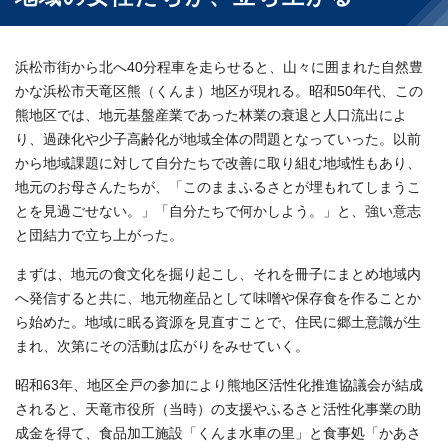
浜松市街から北へ40分程車を走らせると、山々に囲まれた自然豊
かな浜松市天竜区熊（くんま）地区が現れる。昭和50年代、この
熊地区では、地元基盤産業であった林業の衰退と人口流出によ
り、過疎化や少子高齢化が地域全体の問題となっていった。以前
から地域課題に対して自分たちで改善に取り組む地域性もあり、
地元のお母さんたちが、「このままふるさとが埋もれてしまうこ
とを見過ごせない。」「自分たちで何かしよう。」と、強い意志
と団結力で立ち上がった。
まずは、地元の食文化を掘り起こし、それを冊子にまとめ地域内
へ発信すると共に、地元物産品として味噌や保存食を作ることか
ら始めた。地域に眠る資源を見直すことで、住民に郷土意識が生
まれ、次第にその活動は広がりをみせていく。
昭和63年、地区全戸の参加により熊地区活性化推進協議会が結成
されると、天竜市役所（当時）の支援やふるさと活性化事業の助
成金を得て、食品加工施設「くんま水車の里」と食事処「かあさ