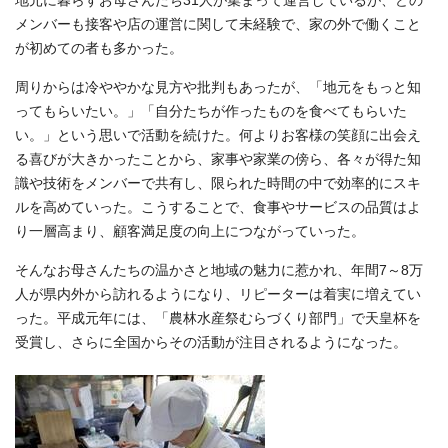
地元に暮らすお母さんたち31人が集まって運営しているが、どの
メンバーも接客や店の運営に関して未経験で、家の外で働くこと
が初めての者も多かった。
周りからは冷ややかな見方や批判もあったが、「地元をもっと知
ってもらいたい。」「自分たちが作ったものを食べてもらいた
い。」という思いで活動を続けた。何よりお客様の笑顔に出会え
る喜びが大きかったことから、家事や家業の傍ら、各々が得た知
識や技術をメンバーで共有し、限られた時間の中で効率的にスキ
ルを高めていった。こうすることで、食事やサービスの品質はよ
り一層高まり、顧客満足度の向上につながっていった。
そんなお母さんたちの温かさと地域の魅力に惹かれ、年間7～8万
人が県内外から訪れるようになり、リピーターは着実に増えてい
った。平成元年には、「農林水産祭むらづくり部門」で天皇杯を
受賞し、さらに全国からその活動が注目されるようになった。