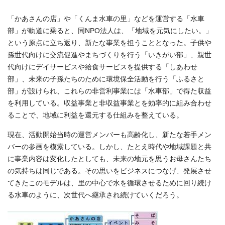
「かあさんの店」や「くんま水車の里」などを運営する「水車
部」が軌道に乗ると、同NPO法人は、「地域を元気にしたい。」
という原点に立ち返り、新たな事業を担うこととなった。子供や
孫世代向けに交流促進やまちづくりを行う「いきがい部」、親世
代向けにデイサービスや給食サービスを提供する「しあわせ
部」、未来の子孫たちのために環境保全活動を行う「ふるさと
部」が設けられ、これらの非営利事業には「水車部」で得た収益
を利用している。収益事業と非収益事業とを効率的に組み合わせ
ることで、地域に利益を還元する仕組みを整えている。
現在、活動開始当時の運営メンバーも高齢化し、新たな若手メン
バーの参画を模索している。しかし、たとえ時代や地域課題と共
に事業内容は変化したとしても、未来の地元を思うお母さんたち
の気持ちは同じである。その思いをビジネスにつなげ、発展させ
てきたこのモデルは、里の中心で水を循環させるために回り続け
る水車のように、次世代へ継承され続けていくだろう。