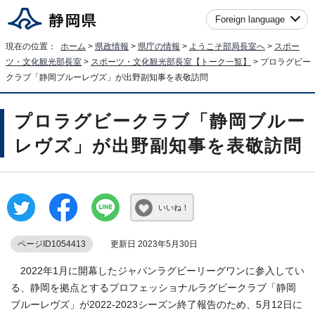
Foreign language
現在の位置：
ホーム
>
県政情報
>
県庁の情報
>
ようこそ部局長室へ
>
スポー
ツ・文化観光部長室
>
スポーツ・文化観光部長室【トーク一覧】
> プロラグビー
クラブ「静岡ブルーレヴズ」が出野副知事を表敬訪問
プロラグビークラブ「静岡ブルー
レヴズ」が出野副知事を表敬訪問
いいね！
ページID1054413
更新日 2023年5月30日
2022年1月に開幕したジャパンラグビーリーグワンに参入してい
る、静岡を拠点とするプロフェッショナルラグビークラブ「静岡
ブルーレヴズ」が2022-2023シーズン終了報告のため、5月12日に