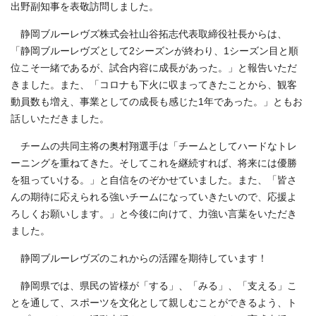
出野副知事を表敬訪問しました。
静岡ブルーレヴズ株式会社山谷拓志代表取締役社長からは、
「静岡ブルーレヴズとして2シーズンが終わり、1シーズン目と順
位こそ一緒であるが、試合内容に成長があった。」と報告いただ
きました。また、「コロナも下火に収まってきたことから、観客
動員数も増え、事業としての成長も感じた1年であった。」ともお
話しいただきました。
チームの共同主将の奥村翔選手は「チームとしてハードなトレ
ーニングを重ねてきた。そしてこれを継続すれば、将来には優勝
を狙っていける。」と自信をのぞかせていました。また、「皆さ
んの期待に応えられる強いチームになっていきたいので、応援よ
ろしくお願いします。」と今後に向けて、力強い言葉をいただき
ました。
静岡ブルーレヴズのこれからの活躍を期待しています！
静岡県では、県民の皆様が「する」、「みる」、「支える」こ
とを通して、スポーツを文化として親しむことができるよう、ト