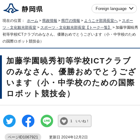
Foreign language
現在の位置：
ホーム
>
県政情報
>
県庁の情報
>
ようこそ部局長室へ
>
スポー
ツ・文化観光部長室
>
スポーツ・文化観光部長室【トーク一覧】
> 加藤学園暁秀
初等学校ICTクラブのみなさん、優勝おめでとうございます（小・中学校のため
の国際ロボット競技会）
加藤学園暁秀初等学校ICTクラブ
のみなさん、優勝おめでとうござ
います（小・中学校のための国際
ロボット競技会）
1 いいね！
ページID1067921
更新日 2024年12月2日