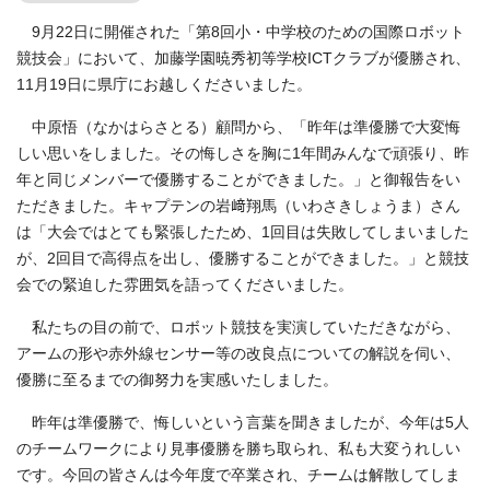
9月22日に開催された「第8回小・中学校のための国際ロボット
競技会」において、加藤学園暁秀初等学校ICTクラブが優勝され、
11月19日に県庁にお越しくださいました。
中原悟（なかはらさとる）顧問から、「昨年は準優勝で大変悔
しい思いをしました。その悔しさを胸に1年間みんなで頑張り、昨
年と同じメンバーで優勝することができました。」と御報告をい
ただきました。キャプテンの岩﨑翔馬（いわさきしょうま）さん
は「大会ではとても緊張したため、1回目は失敗してしまいました
が、2回目で高得点を出し、優勝することができました。」と競技
会での緊迫した雰囲気を語ってくださいました。
私たちの目の前で、ロボット競技を実演していただきながら、
アームの形や赤外線センサー等の改良点についての解説を伺い、
優勝に至るまでの御努力を実感いたしました。
昨年は準優勝で、悔しいという言葉を聞きましたが、今年は5人
のチームワークにより見事優勝を勝ち取られ、私も大変うれしい
です。今回の皆さんは今年度で卒業され、チームは解散してしま