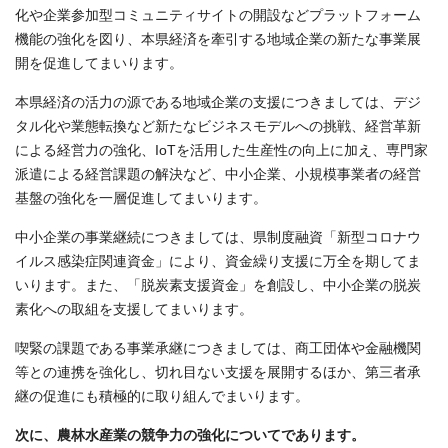
化や企業参加型コミュニティサイトの開設などプラットフォーム
機能の強化を図り、本県経済を牽引する地域企業の新たな事業展
開を促進してまいります。
本県経済の活力の源である地域企業の支援につきましては、デジ
タル化や業態転換など新たなビジネスモデルへの挑戦、経営革新
による経営力の強化、IoTを活用した生産性の向上に加え、専門家
派遣による経営課題の解決など、中小企業、小規模事業者の経営
基盤の強化を一層促進してまいります。
中小企業の事業継続につきましては、県制度融資「新型コロナウ
イルス感染症関連資金」により、資金繰り支援に万全を期してま
いります。また、「脱炭素支援資金」を創設し、中小企業の脱炭
素化への取組を支援してまいります。
喫緊の課題である事業承継につきましては、商工団体や金融機関
等との連携を強化し、切れ目ない支援を展開するほか、第三者承
継の促進にも積極的に取り組んでまいります。
次に、農林水産業の競争力の強化についてであります。