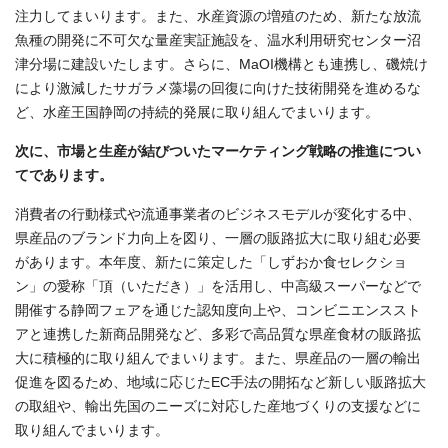
注力してまいります。また、水産資源の増殖のため、新たな放流
魚種の開発に不可欠な量産実証施設を、温水利用研究センター沼
津分場に建設いたします。さらに、MaOI機構とも連携し、磯焼け
により激減したサガラメ藻場の回復に向けた技術開発を進めるな
ど、水産王国静岡の持続的発展に取り組んでまいります。
次に、市場と生産が結びついたマーケティング戦略の推進につい
てであります。
消費者の行動様式や流通事業者のビジネスモデルが変化する中、
県産品のブランド力向上を図り、一層の販路拡大に取り組む必要
があります。本年度、新たに策定した「しずおか食セレクショ
ン」の愛称「頂（いただき）」を活用し、中高級スーパーなどで
開催する静岡フェアを通じた認知度向上や、コンビニエンススト
アと連携した新商品開発など、多彩で高品質な県産食材の販路拡
大に積極的に取り組んでまいります。また、県産品の一層の輸出
促進を図るため、地域に応じたEC手法の開拓など新しい販路拡大
の取組や、輸出先国のニーズに対応した産地づくりの支援などに
取り組んでまいります。