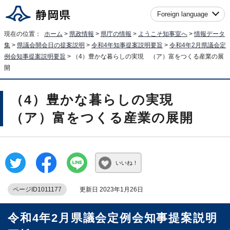
Foreign language
現在の位置：
ホーム
>
県政情報
>
県庁の情報
>
ようこそ知事室へ
>
情報データ
集
>
県議会開会日の提案説明
>
令和4年知事提案説明要旨
>
令和4年2月県議会定
例会知事提案説明要旨
> （4）豊かな暮らしの実現 （ア）富をつくる産業の展
開
（4）豊かな暮らしの実現
（ア）富をつくる産業の展開
いいね！
ページID1011177
更新日 2023年1月26日
令和4年2月県議会定例会知事提案説明