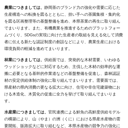
農業につきましては、
静岡茶のブランド力の強化や需要に応じた
生産構造への転換を図るとともに、担い手への茶園集積・集約化
を図る区画整理等の基盤整備を進め、本県茶業の再生に取り組ん
でまいります。また、有機農業を推進するためのプラットフォー
ムづくり、SDGsの実現に向けた生産者の取組を見える化して消費
者に伝える新たな認証制度の創設などにより、農業生産における
環境負荷の軽減を進めてまいります。
林業につきましては、
供給面では、突発的な木材需要、いわゆる
ウッドショックなどに対応するため、主伐した木材の効率的な運
搬に必要となる基幹的作業道などの基盤整備を促進し、森林認証
材の安定供給体制の強化に取り組んでまいります。需要面では、
県産材の県内消費の更なる拡大に向け、住宅や非住宅建築物にお
ける木造化、木質化の促進に全力を挙げて取り組んでまいりま
す。
水産業につきましては、
官民連携による鮮魚の高鮮度供給モデル
の構築により、山（やま）の洲（くに）における県産水産物の需
要開拓、販路拡大に取り組むなど、本県水産物の競争力の強化に