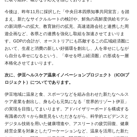
今後は、昨年11月に採択した「中央日本四県知事共同宣言」を踏
まえ、新たなサイクルルートの検討や、鮮魚の高鮮度供給モデル
の新潟県への拡大、教育旅行の拡充、高速道路会社と連携した周
遊企画など、各県との連携を強化し取組を加速させてまいりま
す。GDPの合計が、オーストリアにも匹敵するこの広域経済圏に
おいて、生産と消費の新しい好循環を創出し、人を幸せにしなが
ら自分も幸せになるという、「幸せを呼ぶ経済圏」の形成を一層
本格化させてまいります。
次に、伊豆ヘルスケア温泉イノベーションプロジェクト（ICOIプ
ロジェクト）についてであります。
伊豆地域に温泉と食、スポーツなどを組み合わせた新たなヘルス
ケア産業を創出し、身も心も元気になる「世界的リゾート伊豆」
の実現を目指してまいります。アドバイザリーボードを構成する
有識者の方々から御意見をいただきながら、科学的エビデンスと
デジタル技術を用いた健康増進や、アスリートの疲労回復、健康
経営企業を対象としたワーケーションなど、温泉を活用した新た