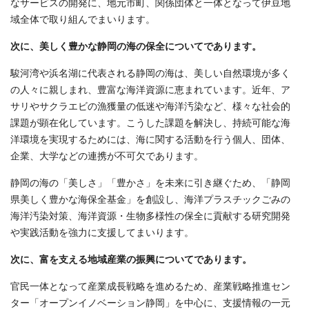
なサービスの開発に、地元市町、関係団体と一体となって伊豆地
域全体で取り組んでまいります。
次に、美しく豊かな静岡の海の保全についてであります。
駿河湾や浜名湖に代表される静岡の海は、美しい自然環境が多く
の人々に親しまれ、豊富な海洋資源に恵まれています。近年、ア
サリやサクラエビの漁獲量の低迷や海洋汚染など、様々な社会的
課題が顕在化しています。こうした課題を解決し、持続可能な海
洋環境を実現するためには、海に関する活動を行う個人、団体、
企業、大学などの連携が不可欠であります。
静岡の海の「美しさ」「豊かさ」を未来に引き継ぐため、「静岡
県美しく豊かな海保全基金」を創設し、海洋プラスチックごみの
海洋汚染対策、海洋資源・生物多様性の保全に貢献する研究開発
や実践活動を強力に支援してまいります。
次に、富を支える地域産業の振興についてであります。
官民一体となって産業成長戦略を進めるため、産業戦略推進セン
ター「オープンイノベーション静岡」を中心に、支援情報の一元