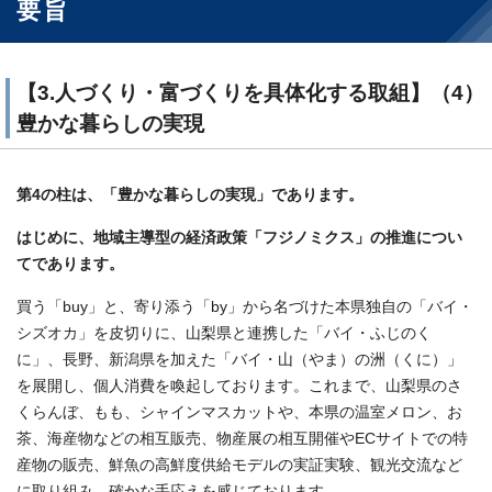
要旨
【3.人づくり・富づくりを具体化する取組】（4）
豊かな暮らしの実現
第4の柱は、「豊かな暮らしの実現」であります。
はじめに、地域主導型の経済政策「フジノミクス」の推進につい
てであります。
買う「buy」と、寄り添う「by」から名づけた本県独自の「バイ・
シズオカ」を皮切りに、山梨県と連携した「バイ・ふじのく
に」、長野、新潟県を加えた「バイ・山（やま）の洲（くに）」
を展開し、個人消費を喚起しております。これまで、山梨県のさ
くらんぼ、もも、シャインマスカットや、本県の温室メロン、お
茶、海産物などの相互販売、物産展の相互開催やECサイトでの特
産物の販売、鮮魚の高鮮度供給モデルの実証実験、観光交流など
に取り組み、確かな手応えを感じております。