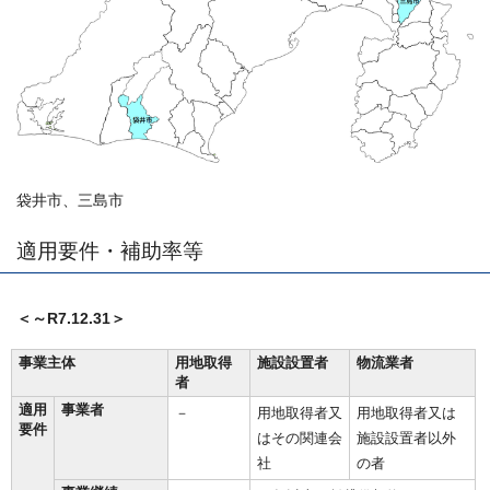
袋井市、三島市
適用要件・補助率等
＜～R7.12.31＞
事業主体
用地取得
施設設置者
物流業者
者
適用
事業者
－
用地取得者又
用地取得者又は
要件
はその関連会
施設設置者以外
社
の者