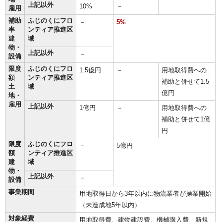
上記以外
10%
－
雇用
補助
ふじのくにフロ
－
5%
率
ンティア推進区
建
域
物・
上記以外
－
設備
限度
ふじのくにフロ
1.5億円
－
用地取得費への
額
ンティア推進区
補助と併せて1.5
土
域
億円
地・
雇用
上記以外
1億円
－
用地取得費への
補助と併せて1億
円
限度
ふじのくにフロ
－
5億円
額
ンティア推進区
建
域
物・
上記以外
－
設備
事業期間
用地取得日から3年以内に物流業者が操業開始
（未造成地5年以内）
対象経費
用地取得費、建物建設費、機械購入費、新規