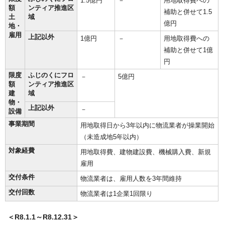
1.5億円
－
用地取得費への
額
ンティア推進区
補助と併せて1.5
土
域
億円
地・
雇用
上記以外
1億円
－
用地取得費への
補助と併せて1億
円
限度
ふじのくにフロ
－
5億円
額
ンティア推進区
建
域
物・
上記以外
－
設備
事業期間
用地取得日から3年以内に物流業者が操業開始
（未造成地5年以内）
対象経費
用地取得費、建物建設費、機械購入費、新規
雇用
交付条件
物流業者は、雇用人数を3年間維持
交付回数
物流業者は1企業1回限り
＜R8.1.1～R8.12.31＞