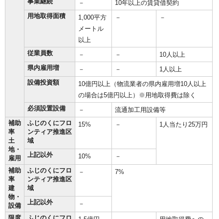
事業継続
－
10年以上の賃貸借契約
用地取得面積
1,000平方
－
－
メートル
以上
従業員数
－
－
10人以上
県内雇用増
－
－
1人以上
設備投資額
10億円以上（物流業者の県内雇用増10人以上
の場合は5億円以上）※用地取得費は除く
必須設置設備
－
流通加工用設備等
補助
ふじのくにフロ
15%
－
1人当たり25万円
率
ンティア推進区
土
域
地・
上記以外
10%
－
雇用
補助
ふじのくにフロ
－
7%
率
ンティア推進区
建
域
物・
上記以外
－
設備
限度
ふじのくにフロ