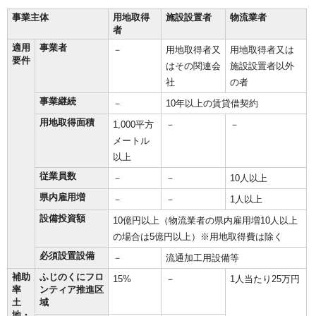
事業主体
用地取得
施設設置者
物流業者
者
適用
事業者
－
用地取得者又
用地取得者又は
要件
はその関連会
施設設置者以外
社
の者
事業継続
－
10年以上の賃貸借契約
用地取得面積
1,000平方
－
－
メートル
以上
従業員数
－
－
10人以上
県内雇用増
－
－
1人以上
設備投資額
10億円以上（物流業者の県内雇用増10人以上
の場合は5億円以上）※用地取得費は除く
必須設置設備
－
流通加工用設備等
補助
ふじのくにフロ
15%
－
1人当たり25万円
率
ンティア推進区
土
域
地・