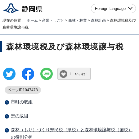
Foreign language
現在の位置：
ホーム
>
産業・しごと
>
森林・林業
>
森林計画
> 森林環境税及び
森林環境譲与税
森林環境税及び森林環境譲与税
1 いいね！
ページID1047478
市町の取組
県の取組
森林（もり）づくり県民税（県税）と森林環境譲与税（国税）
の役割分担