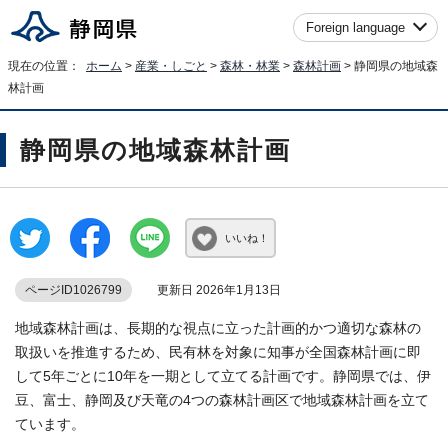
Foreign language
現在の位置：
ホーム
>
産業・しごと
>
森林・林業
>
森林計画
> 静岡県の地域森
林計画
静岡県の地域森林計画
いいね！
ページID1026799
更新日 2026年1月13日
地域森林計画は、長期的な視点に立った計画的かつ適切な森林の
取扱いを推進するため、民有林を対象に知事が全国森林計画に即
して5年ごとに10年を一期として立てる計画です。静岡県では、伊
豆、富士、静岡及び天竜の4つの森林計画区で地域森林計画を立て
ています。