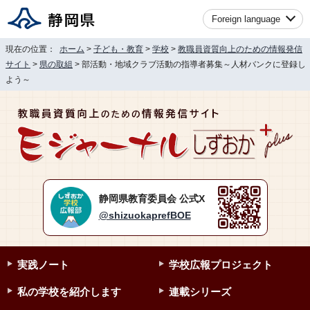
Foreign language
現在の位置：
ホーム
>
子ども・教育
>
学校
>
教職員資質向上のための情報発信
サイト
>
県の取組
> 部活動・地域クラブ活動の指導者募集～人材バンクに登録し
よう～
静岡県教育委員会 公式X
@shizuokaprefBOE
実践ノート
学校広報プロジェクト
私の学校を紹介します
連載シリーズ