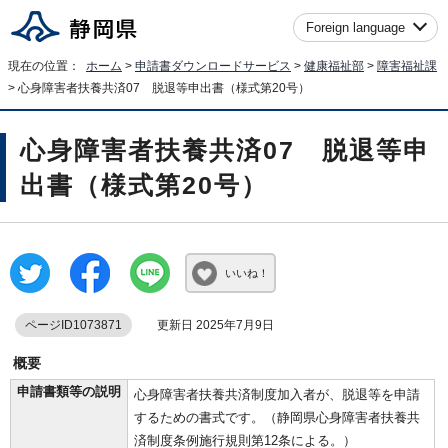
Foreign language
現在の位置：
ホーム
>
申請書ダウンロードサービス
>
健康福祉部
>
障害福祉課
> 心身障害者扶養共済07 脱退等申出書（様式第20号）
心身障害者扶養共済07 脱退等申
出書（様式第20号）
いいね！
ページID1073871
更新日 2025年7月9日
概要
申請書類等の説明
心身障害者扶養共済制度加入者が、脱退等を申請
するための書式です。（静岡県心身障害者扶養共
済制度条例施行規則第12条による。）