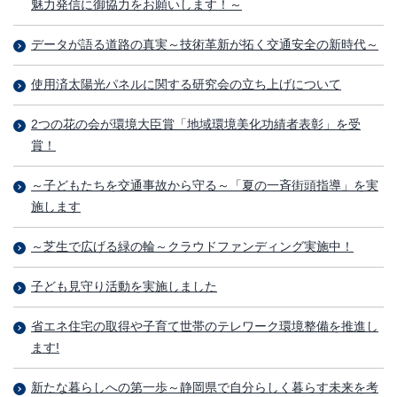
魅力発信に御協力をお願いします！～
データが語る道路の真実～技術革新が拓く交通安全の新時代～
使用済太陽光パネルに関する研究会の立ち上げについて
2つの花の会が環境大臣賞「地域環境美化功績者表彰」を受
賞！
～子どもたちを交通事故から守る～「夏の一斉街頭指導」を実
施します
～芝生で広げる緑の輪～クラウドファンディング実施中！
子ども見守り活動を実施しました
省エネ住宅の取得や子育て世帯のテレワーク環境整備を推進し
ます!
新たな暮らしへの第一歩～静岡県で自分らしく暮らす未来を考