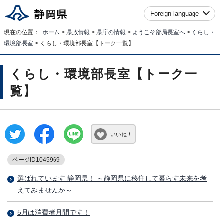
Foreign language
現在の位置：
ホーム
>
県政情報
>
県庁の情報
>
ようこそ部局長室へ
>
くらし・
環境部長室
> くらし・環境部長室【トーク一覧】
くらし・環境部長室【トーク一
覧】
いいね！
ページID1045969
選ばれています 静岡県！ ～静岡県に移住して暮らす未来を考
えてみませんか～
5月は消費者月間です！