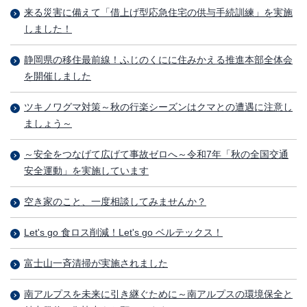
来る災害に備えて「借上げ型応急住宅の供与手続訓練」を実施
しました！
静岡県の移住最前線！ふじのくにに住みかえる推進本部全体会
を開催しました
ツキノワグマ対策～秋の行楽シーズンはクマとの遭遇に注意し
ましょう～
～安全をつなげて広げて事故ゼロへ～令和7年「秋の全国交通
安全運動」を実施しています
空き家のこと、一度相談してみませんか？
Let's go 食ロス削減！Let's go ベルテックス！
富士山一斉清掃が実施されました
南アルプスを未来に引き継ぐために～南アルプスの環境保全と