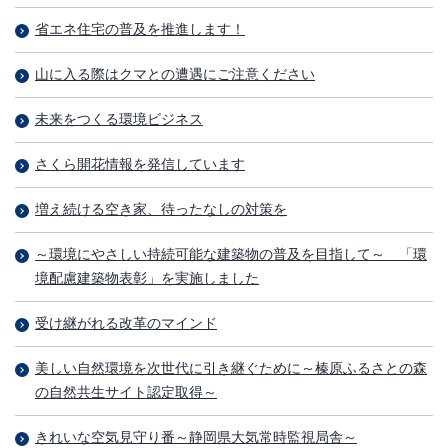
省エネ住宅の普及を推進します！
山に入る際はクマとの遭遇にご注意ください
未来をつくる環境ビジネス
さくら開花情報を発信しています
増え続ける空き家、待ったなしの対策を
～環境にやさしい持続可能な建築物の普及を目指して～ 「環
境配慮建築物表彰」を実施しました
受け継がれる改革のマインド
美しい自然環境を次世代に引き継ぐために～榛原ふるさとの森
の自然共生サイト認定取得～
きれいな空気見守り番～静岡県大気常時監視局舎～