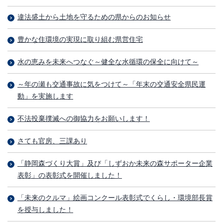
違法盛土から土地を守るための県からのお知らせ
豊かな住環境の実現に取り組む県営住宅
水の恵みを未来へつなぐ～健全な水循環の保全に向けて～
～年の瀬も交通事故に気をつけて～「年末の交通安全県民運
動」を実施します
不法投棄撲滅への御協力をお願いします！
さても官房、三課あり
「静岡森づくり大賞」及び「しずおか未来の森サポーター企業
表彰」の表彰式を開催しました！
「未来のクルマ」絵画コンクール表彰式でくらし・環境部長賞
を授与しました！