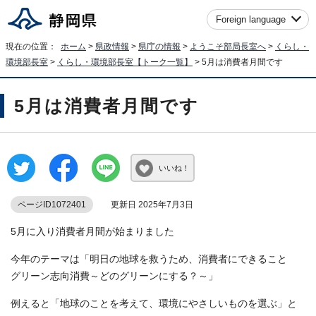
Foreign language
現在の位置：
ホーム
>
県政情報
>
県庁の情報
>
ようこそ部局長室へ
>
くらし・
環境部長室
>
くらし・環境部長室【トーク一覧】
> 5月は消費者月間です
5月は消費者月間です
いいね！
ページID1072401
更新日 2025年7月3日
5月に入り消費者月間が始まりました
今年のテーマは「明日の地球を救うため、消費者にできること
グリーン志向消費～どのグリーンにする？～」
例えると「地球のことを考えて、環境にやさしいものを選ぶ」と