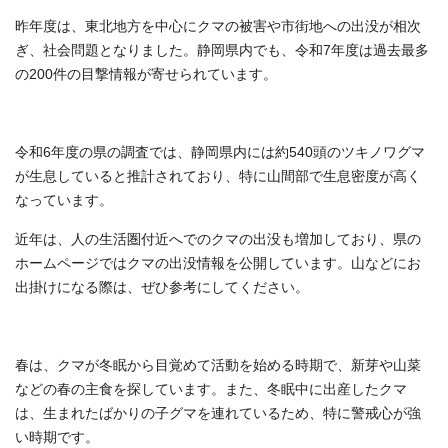
昨年度は、東北地方を中心にクマの被害や市街地への出没が相次
ぎ、社会問題となりました。静岡県内でも、令和7年度は過去最多
の200件の目撃情報が寄せられています。
令和6年度の県の調査では、静岡県内には約540頭のツキノワグマ
が生息していると推計されており、特に山間部で生息密度が高く
なっています。
近年は、人の生活圏付近へでのクマの出没も増加しており、県の
ホームページではクマの出没情報を公開しています。山などにお
出掛けになる際は、ぜひ参考にしてください。
春は、クマが冬眠から目覚めて活動を始める時期で、新芽や山菜
などの春の主食を探しています。また、冬眠中に出産したクマ
は、生まれたばかりの子グマを連れているため、特に警戒心が強
い時期です。