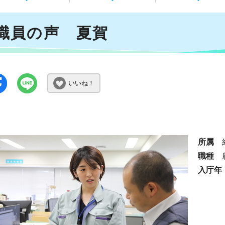
職員の声 夏賀
いいね！
所属
職種
入庁