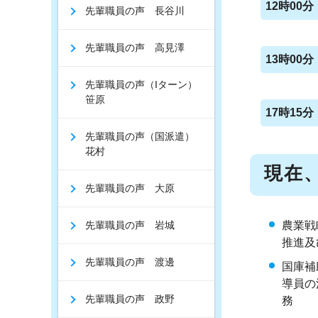
12時00分
先輩職員の声 長谷川
先輩職員の声 高見澤
13時00分
先輩職員の声（Iターン）
笹原
17時15分
先輩職員の声（国派遣）
花村
現在
先輩職員の声 大原
先輩職員の声 岩城
農業戦
推進及
先輩職員の声 渡邊
国庫補
導員の
先輩職員の声 政野
務