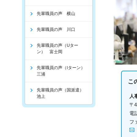
先輩職員の声 横山
先輩職員の声 川口
先輩職員の声（Uター
ン） 富士岡
先輩職員の声（Iターン）
三浦
こ
先輩職員の声（国派遣）
人
池上
〒4
電話
ファ