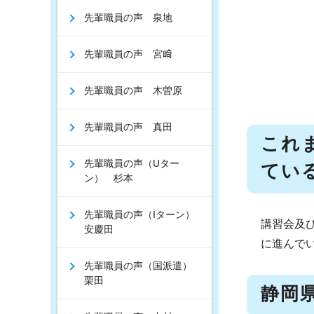
先輩職員の声 泉地
先輩職員の声 宮﨑
先輩職員の声 木曽原
先輩職員の声 真田
これ
先輩職員の声（Uター
てい
ン） 杉本
先輩職員の声（Iターン）
講習会及
安慶田
に進んで
先輩職員の声（国派遣）
栗田
静岡