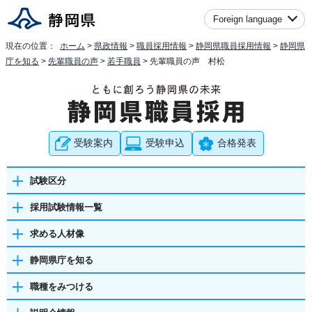
Foreign language
現在の位置：
ホーム
>
県政情報
>
職員採用情報
>
静岡県職員採用情報
>
静岡県
庁を知る
>
先輩職員の声
>
若手職員
> 先輩職員の声 村松
受験案内
受験申込
合格発表
試験区分
採用試験情報一覧
求める人材像
静岡県庁を知る
職種をみつける