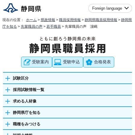
Foreign language
現在の位置：
ホーム
>
県政情報
>
職員採用情報
>
静岡県職員採用情報
>
静岡県
庁を知る
>
先輩職員の声
>
若手職員
> 先輩職員の声 濵嶋
受験案内
受験申込
合格発表
試験区分
採用試験情報一覧
求める人材像
静岡県庁を知る
職種をみつける