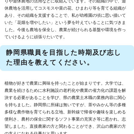
りや遊休農地の活用などに取組んでいます。その組織の中で、遊
休農地を活用してコスモスや菜の花、ひまわり等を育てる組織が
あり、その組織を支援することで、私が幼稚園の頃に思い描いて
いた「花畑を増やしたい」という夢を叶えていることに気づきま
した。今後も農地を保全し、農業が続けられる基盤や環境を作っ
ていけるように頑張りたいです。
静岡県職員を目指した時期及び志し
た理由を教えてください。
植物が好きで農業に興味を持ったことが始まりです。大学では、
農業を続けるために水利施設の老朽化や農業の省力化の課題を解
決する必要があることを学び、県の農業土木職の業務内容に関心
を持ちました。静岡県に所縁は無いですが、茶やみかん等の多種
多様な農作物を育てられる立地、新幹線で帰省や趣味を楽しめる
便利さ、農村の保全に関するソフト事業の充実さ等に惹かれ、志
望しました。直接農家の方と関わることができ、沢山の農家の方
の支えになれる仕事だと思います。