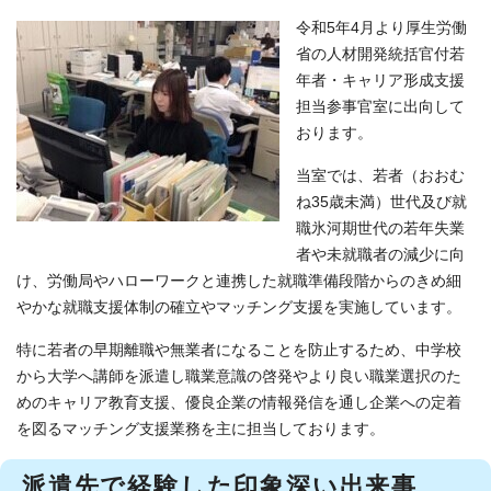
令和5年4月より厚生労働
省の人材開発統括官付若
年者・キャリア形成支援
担当参事官室に出向して
おります。
当室では、若者（おおむ
ね35歳未満）世代及び就
職氷河期世代の若年失業
者や未就職者の減少に向
け、労働局やハローワークと連携した就職準備段階からのきめ細
やかな就職支援体制の確立やマッチング支援を実施しています。
特に若者の早期離職や無業者になることを防止するため、中学校
から大学へ講師を派遣し職業意識の啓発やより良い職業選択のた
めのキャリア教育支援、優良企業の情報発信を通し企業への定着
を図るマッチング支援業務を主に担当しております。
派遣先で経験した印象深い出来事、