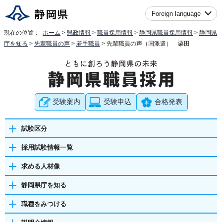
Foreign language
現在の位置：
ホーム
>
県政情報
>
職員採用情報
>
静岡県職員採用情報
>
静岡県
庁を知る
>
先輩職員の声
>
若手職員
> 先輩職員の声（国派遣） 栗田
受験案内
受験申込
合格発表
試験区分
採用試験情報一覧
求める人材像
静岡県庁を知る
職種をみつける