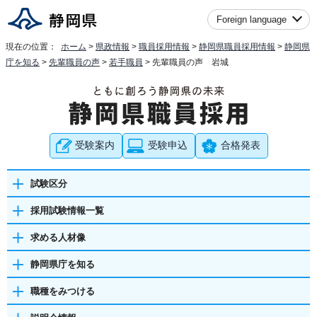
Foreign language
現在の位置：
ホーム
>
県政情報
>
職員採用情報
>
静岡県職員採用情報
>
静岡県
庁を知る
>
先輩職員の声
>
若手職員
> 先輩職員の声 岩城
受験案内
受験申込
合格発表
試験区分
採用試験情報一覧
求める人材像
静岡県庁を知る
職種をみつける