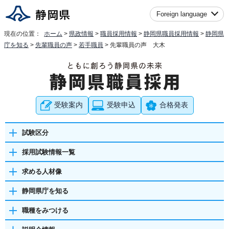
Foreign language
現在の位置：
ホーム
>
県政情報
>
職員採用情報
>
静岡県職員採用情報
>
静岡県
庁を知る
>
先輩職員の声
>
若手職員
> 先輩職員の声 大木
受験案内
受験申込
合格発表
試験区分
採用試験情報一覧
求める人材像
静岡県庁を知る
職種をみつける