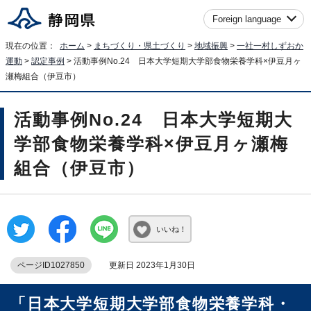
Foreign language
現在の位置：
ホーム
>
まちづくり・県土づくり
>
地域振興
>
一社一村しずおか
運動
>
認定事例
> 活動事例No.24 日本大学短期大学部食物栄養学科×伊豆月ヶ
瀬梅組合（伊豆市）
活動事例No.24 日本大学短期大
学部食物栄養学科×伊豆月ヶ瀬梅
組合（伊豆市）
いいね！
ページID1027850
更新日 2023年1月30日
「日本大学短期大学部食物栄養学科・