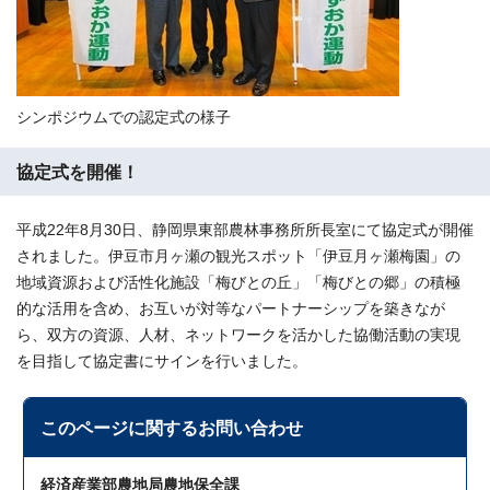
シンポジウムでの認定式の様子
協定式を開催！
平成22年8月30日、静岡県東部農林事務所所長室にて協定式が開催
されました。伊豆市月ヶ瀬の観光スポット「伊豆月ヶ瀬梅園」の
地域資源および活性化施設「梅びとの丘」「梅びとの郷」の積極
的な活用を含め、お互いが対等なパートナーシップを築きなが
ら、双方の資源、人材、ネットワークを活かした協働活動の実現
を目指して協定書にサインを行いました。
このページに関する
お問い合わせ
経済産業部農地局農地保全課