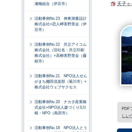
天子ヶ岳
瀬梅組合（伊豆市）
活動事例No.23 伸東測量設計
株式会社×恋人岬美野里会（伊
豆市）
活動事例No.22 共立アイコム
株式会社（旧社名：共立印刷
株式会社）×高柳美野里会（藤
枝市）
活動事例No.21 NPO法人せん
がまち棚田倶楽部（菊川市）×
株式会社ウェブサクセス
活動事例No.20 ナカダ産業株
式会社×NPO法人森づくりS川
PD
根・NPO（島田市）
しい
活動事例No.19 NPO法人とう