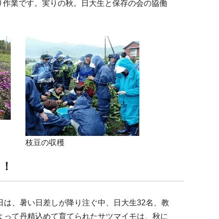
り作業です。実りの秋。日大生と保存の会の協働
枝豆の収穫
た！
日は、暑い日差しが降り注ぐ中、日大生32名、教
によって丹精込めて育てられたサツマイモは、秋に