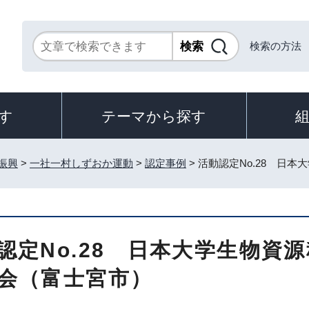
検索の方法
す
テーマから探す
振興
>
一社一村しずおか運動
>
認定事例
> 活動認定No.28 日
認定No.28 日本大学生物資
会（富士宮市）