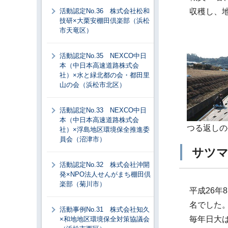
活動認定No.36 株式会社松和
収穫し、
技研×大栗安棚田倶楽部（浜松
市天竜区）
活動認定No.35 NEXCO中日
本（中日本高速道路株式会
社）×水と緑北都の会・都田里
山の会（浜松市北区）
活動認定No.33 NEXCO中日
本（中日本高速道路株式会
つる返しの
社）×浮島地区環境保全推進委
員会（沼津市）
サツ
活動認定No.32 株式会社沖開
発×NPO法人せんがまち棚田倶
楽部（菊川市）
平成26年
名でした
活動事例No.31 株式会社知久
毎年日大
×和地地区環境保全対策協議会