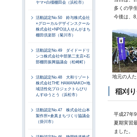
ヤマ×白橿棚田会（浜松市）
多くの学
今後は、
活動認定No.50 鈴与株式会社
×グローカルデザインスクール
株式会社×NPO法人せんがまち
棚田倶楽部（菊川市）
活動認定No.49 ダイドードリ
ンコ株式会社中部第二支店×石
部棚田振興協議会（松崎町）
地元の人た
活動認定No.48 大和リゾート
株式会社THE HAMANAKO×地
域活性化プロジェクトらびり
稲刈り
んすゆうとう（浜松市）
活動認定No.47 株式会社山本
平成27年
製作所×倉真まちづくり協議会
（掛川市）
夏期実習
ました。
活動認定No.46 静岡鉄道株式