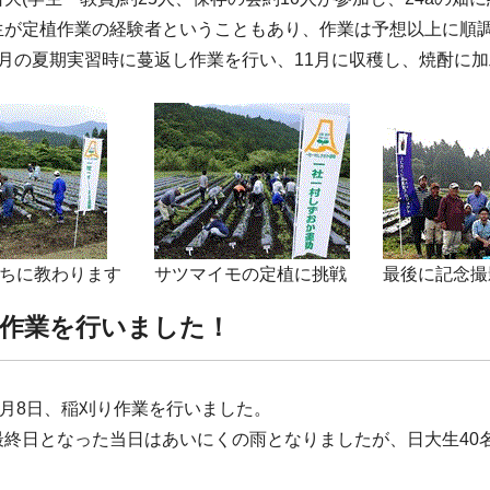
生が定植作業の経験者ということもあり、作業は予想以上に順調
8月の夏期実習時に蔓返し作業を行い、11月に収穫し、焼酎に
ちに教わります
サツマイモの定植に挑戦
最後に記念撮
作業を行いました！
9月8日、稲刈り作業を行いました。
最終日となった当日はあいにくの雨となりましたが、日大生40名