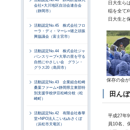
日大生ら
会社×大川地区自治会連合会
稲を全て
（静岡市）
日大生と
活動認定No.45 株式会社フロ
ーラ・ディ・マーレ×猪之頭振
興協議会（富士宮市）
活動認定No.44 株式会社ジャ
パンスリーブ×大草の里を守る
自然にやさしい会 グラン・
グラス20（島田市）
保存の会が
活動認定No.43 企業組合松崎
桑葉ファーム×静岡県立東部特
田んぼ
別支援学校伊豆松崎分校（松
崎町）
活動認定No.42 有限会社春華
平成27
堂×NPO法人こいねみさくぼ
員10名、
（浜松市天竜区）