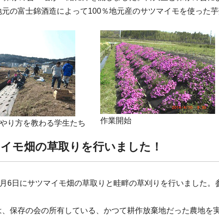
地元の富士錦酒造によって100％地元産のサツマイモを使った
作業開始
やり方を教わる学生たち
マイモ畑の草取りを行いました！
8月6日にサツマイモ畑の草取りと畦畔の草刈りを行いました。参
。
は、保存の会の所有している、かつて耕作放棄地だった農地を