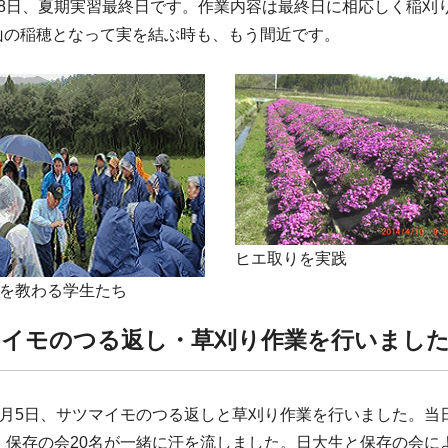
月8日、夏期実習最終日です。作業内容は最終日に相応しく稲刈
山の稲穂となって実を結ぶ時も、もう間近です。
ヒエ取りを実践
を教わる学生たち
イモのつる返し・草刈り作業を行いまし
年8月5日、サツマイモのつる返しと草刈り作業を行いました。当
名、保存の会20名が一緒に汗を流しました。日大生と保存の会