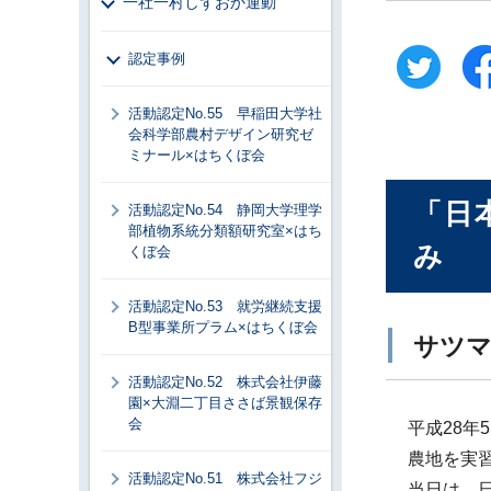
一社一村しずおか運動
認定事例
活動認定No.55 早稲田大学社
会科学部農村デザイン研究ゼ
ミナール×はちくぼ会
「日
活動認定No.54 静岡大学理学
部植物系統分類額研究室×はち
み
くぼ会
活動認定No.53 就労継続支援
B型事業所プラム×はちくぼ会
サツマ
活動認定No.52 株式会社伊藤
園×大淵二丁目ささば景観保存
会
平成28
農地を実
活動認定No.51 株式会社フジ
当日は、日