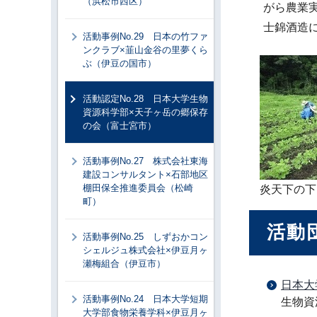
（浜松市西区）
がら農業
士錦酒造
活動事例No.29 日本の竹ファ
ンクラブ×韮山金谷の里夢くら
ぶ（伊豆の国市）
活動認定No.28 日本大学生物
資源科学部×天子ヶ岳の郷保存
の会（富士宮市）
活動事例No.27 株式会社東海
建設コンサルタント×石部地区
棚田保全推進委員会（松崎
炎天下の下
町）
活動
活動事例No.25 しずおかコン
シェルジュ株式会社×伊豆月ヶ
瀬梅組合（伊豆市）
日本大
活動事例No.24 日本大学短期
生物資
大学部食物栄養学科×伊豆月ヶ