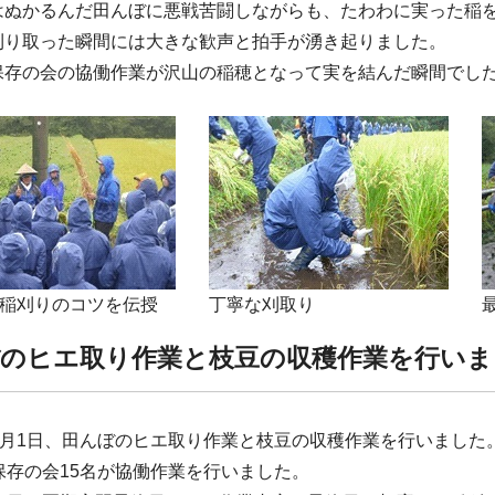
はぬかるんだ田んぼに悪戦苦闘しながらも、たわわに実った稲
刈り取った瞬間には大きな歓声と拍手が湧き起りました。
保存の会の協働作業が沢山の稲穂となって実を結んだ瞬間でし
稲刈りのコツを伝授
丁寧な刈取り
のヒエ取り作業と枝豆の収穫作業を行いま
年9月1日、田んぼのヒエ取り作業と枝豆の収穫作業を行いました
保存の会15名が協働作業を行いました。