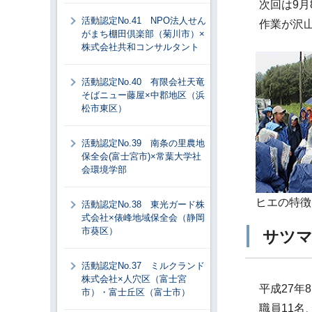
次回は9
活動認定No.41 NPO法人せん
作業が沢
がまち棚田倶楽部（菊川市）×
株式会社共和コンサルタント
活動認定No.40 有限会社天竜
そばニュー藤屋×中郡地区（浜
松市東区）
活動認定No.39 南条の里農地
保全会(富士宮市)×常葉大学社
会環境学部
ヒエの特徴
活動認定No.38 東光ガード株
式会社×俵峰地域保全会（静岡
市葵区）
サツマ
活動認定No.37 ミルクランド
株式会社×人穴区（富士宮
平成27
市）・富士丘区（富士市）
職員11