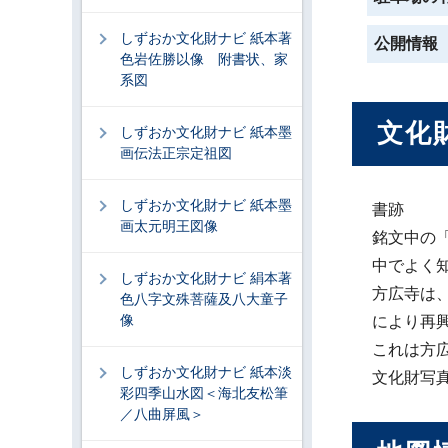
しずおか文化財ナビ 紙本著
公開情報
色岩佐勝以像 附書状、家
系図
文化
しずおか文化財ナビ 紙本墨
画伝法正宗定祖図
しずおか文化財ナビ 紙本墨
書跡
画太元明王図像
銘文中の
中でよく
しずおか文化財ナビ 絹本著
方広寺は、
色八字文殊菩薩及八大童子
像
により再興
これは方
しずおか文化財ナビ 紙本淡
文化財写
彩四季山水図＜海北友松筆
／八曲屏風＞