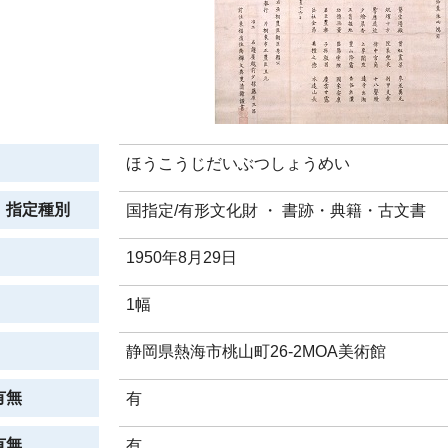
ほうこうじだいぶつしょうめい
、指定種別
国指定/有形文化財 ・ 書跡・典籍・古文書
1950年8月29日
1幅
静岡県熱海市桃山町26-2MOA美術館
有無
有
有無
有