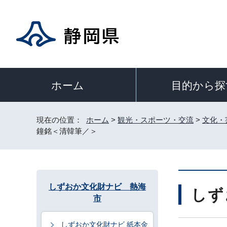
目的から探
ホーム
現在の位置：
ホーム
>
観光・スポーツ・交流
>
文化・
鐘銘＜清韓筆／＞
しずおか文化財ナビ 熱海
しず
市
しずおか文化財ナビ 紙本金