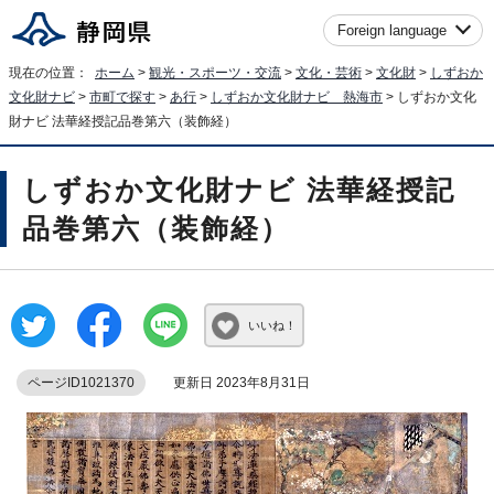
Foreign language
現在の位置：
ホーム
>
観光・スポーツ・交流
>
文化・芸術
>
文化財
>
しずおか
文化財ナビ
>
市町で探す
>
あ行
>
しずおか文化財ナビ 熱海市
> しずおか文化
財ナビ 法華経授記品巻第六（装飾経）
しずおか文化財ナビ 法華経授記
品巻第六（装飾経）
いいね！
ページID1021370
更新日 2023年8月31日