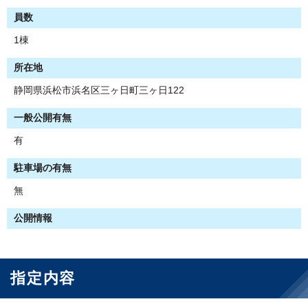
員数
1棟
所在地
静岡県浜松市浜名区三ヶ日町三ヶ日122
一般公開有無
有
駐車場の有無
無
公開情報
指定内容