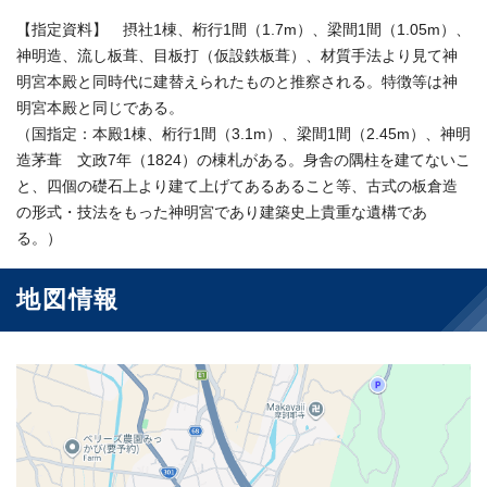
【指定資料】 摂社1棟、桁行1間（1.7m）、梁間1間（1.05m）、
神明造、流し板葺、目板打（仮設鉄板葺）、材質手法より見て神
明宮本殿と同時代に建替えられたものと推察される。特徴等は神
明宮本殿と同じである。
（国指定：本殿1棟、桁行1間（3.1m）、梁間1間（2.45m）、神明
造茅葺 文政7年（1824）の棟札がある。身舎の隅柱を建てないこ
と、四個の礎石上より建て上げてあるあること等、古式の板倉造
の形式・技法をもった神明宮であり建築史上貴重な遺構であ
る。）
地図情報