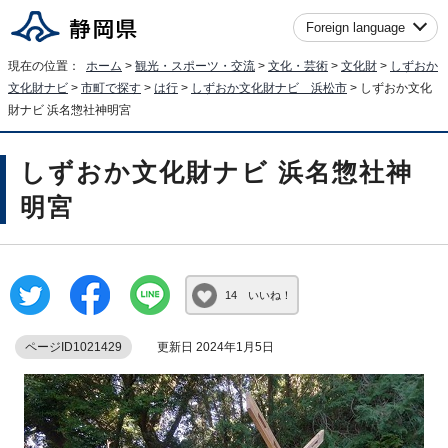
Foreign language
現在の位置：
ホーム
>
観光・スポーツ・交流
>
文化・芸術
>
文化財
>
しずおか
文化財ナビ
>
市町で探す
>
は行
>
しずおか文化財ナビ 浜松市
> しずおか文化
財ナビ 浜名惣社神明宮
しずおか文化財ナビ 浜名惣社神
明宮
14 いいね！
ページID1021429
更新日 2024年1月5日