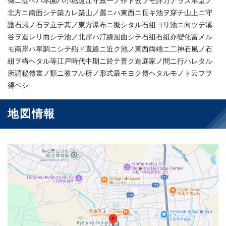
傳ニ從ヘバ本園ハ小堀遠江守政一ノ作ト云フモ詳カナラズ本堂ノ
北方ニ南面シテ築カレ築山ノ麓ニハ東西ニ長キ池ヲ穿チ山上ニ守
護石風ノ石ヲ立テ其ノ東方瀑布ニ擬シタル石組ヨリ池ニ向ツテ溪
谷ヲ造レリ而シテ池ノ北岸ハ汀線屈曲シテ石組石組亦變化富メル
モ南岸ハ單調ニシテ殆ド直線ニ近ク池ノ東西両端ニ二神石風ノ石
組ヲ構ヘタル等江戸時代中期ニ於テ普ク造庭家ノ間ニ行ハレタル
所謂秘傳書ノ類ニ教フル所ノ形式最モヨク傳ヘタルモノト云フヲ
得ベシ
地図情報