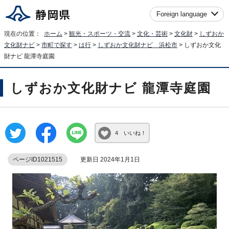
Foreign language
現在の位置：
ホーム
>
観光・スポーツ・交流
>
文化・芸術
>
文化財
>
しずおか
文化財ナビ
>
市町で探す
>
は行
>
しずおか文化財ナビ 浜松市
> しずおか文化
財ナビ 龍潭寺庭園
しずおか文化財ナビ 龍潭寺庭園
4 いいね！
ページID1021515
更新日 2024年1月1日