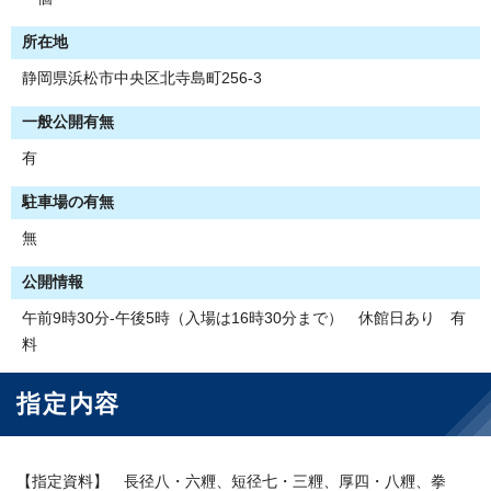
所在地
静岡県浜松市中央区北寺島町256-3
一般公開有無
有
駐車場の有無
無
公開情報
午前9時30分-午後5時（入場は16時30分まで） 休館日あり 有
料
指定内容
【指定資料】 長径八・六糎、短径七・三糎、厚四・八糎、拳