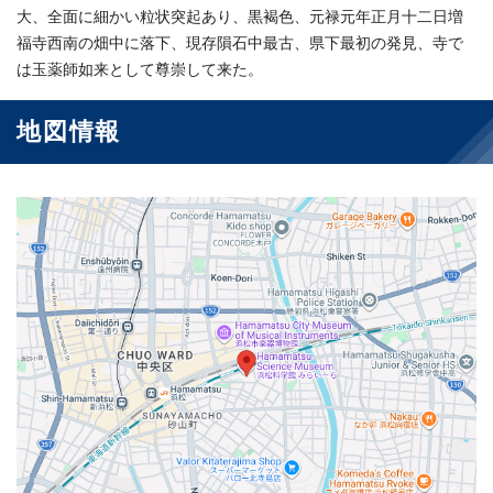
大、全面に細かい粒状突起あり、黒褐色、元禄元年正月十二日増
福寺西南の畑中に落下、現存隕石中最古、県下最初の発見、寺で
は玉薬師如来として尊崇して来た。
地図情報