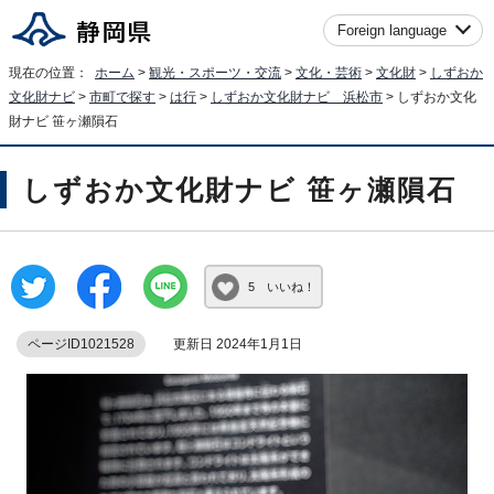
Foreign language
現在の位置：
ホーム
>
観光・スポーツ・交流
>
文化・芸術
>
文化財
>
しずおか
文化財ナビ
>
市町で探す
>
は行
>
しずおか文化財ナビ 浜松市
> しずおか文化
財ナビ 笹ヶ瀬隕石
しずおか文化財ナビ 笹ヶ瀬隕石
5 いいね！
ページID1021528
更新日 2024年1月1日