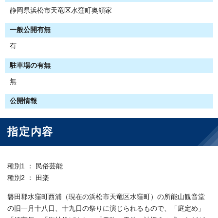
静岡県浜松市天竜区水窪町奥領家
一般公開有無
有
駐車場の有無
無
公開情報
指定内容
種別1 ： 民俗芸能
種別2 ： 田楽
磐田郡水窪町西浦（現在の浜松市天竜区水窪町）の所能山観音堂
の旧一月十八日、十九日の祭りに演じられるもので、「庭定め」