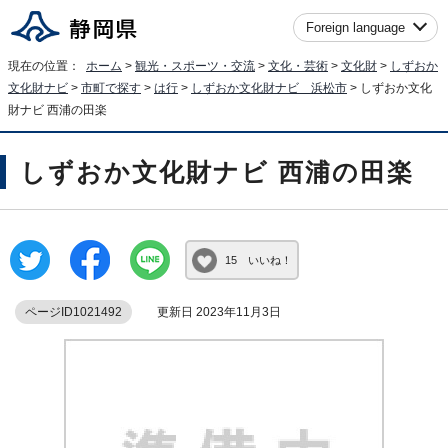
Foreign language
現在の位置：
ホーム
>
観光・スポーツ・交流
>
文化・芸術
>
文化財
>
しずおか
文化財ナビ
>
市町で探す
>
は行
>
しずおか文化財ナビ 浜松市
> しずおか文化
財ナビ 西浦の田楽
しずおか文化財ナビ 西浦の田楽
15 いいね！
ページID1021492
更新日 2023年11月3日