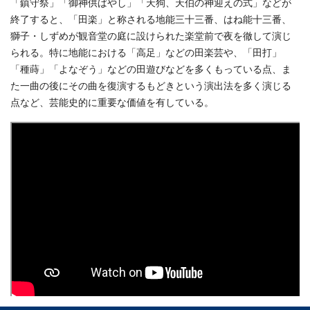
「鎮守祭」「御神供ばやし」「天狗、天伯の神迎えの式」などが
終了すると、「田楽」と称される地能三十三番、はね能十三番、
獅子・しずめが観音堂の庭に設けられた楽堂前で夜を徹して演じ
られる。特に地能における「高足」などの田楽芸や、「田打」
「種蒔」「よなぞう」などの田遊びなどを多くもっている点、ま
た一曲の後にその曲を復演するもどきという演出法を多く演じる
点など、芸能史的に重要な価値を有している。