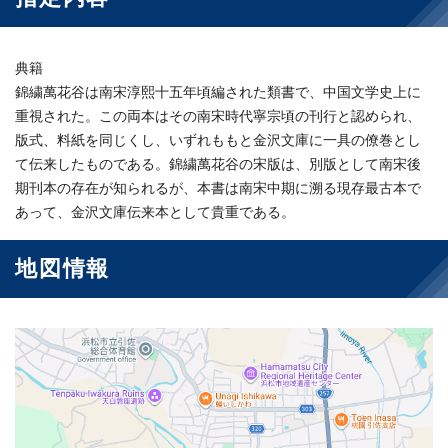
典籍
錦繍萬花谷は南宋淳熙十五年頃編された類書で、中国文学史上に
重視された。この両本はその南宋時代寧宗頃の刊行と認められ、
版式、料紙を同じくし、いずれももと金沢文庫に一具の僚巻とし
て伝来したものである。錦繍萬花谷の宋版は、別版として南宋後
期刊本の存在が知られるが、本書は南宋中期に溯る現存最古本で
あって、金沢文庫伝来本として貴重である。
地図情報