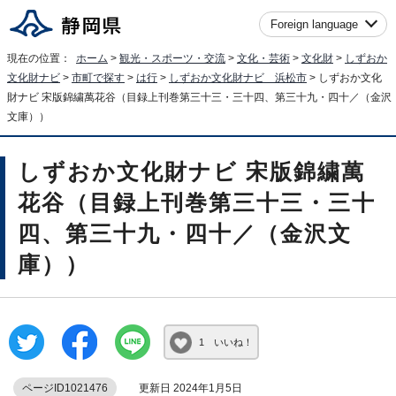
Foreign language
現在の位置：
ホーム
>
観光・スポーツ・交流
>
文化・芸術
>
文化財
>
しずおか
文化財ナビ
>
市町で探す
>
は行
>
しずおか文化財ナビ 浜松市
> しずおか文化
財ナビ 宋版錦繍萬花谷（目録上刊巻第三十三・三十四、第三十九・四十／（金沢
文庫））
しずおか文化財ナビ 宋版錦繍萬
花谷（目録上刊巻第三十三・三十
四、第三十九・四十／（金沢文
庫））
1 いいね！
ページID1021476
更新日 2024年1月5日