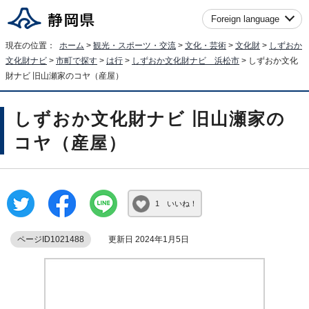
Foreign language
現在の位置：
ホーム
>
観光・スポーツ・交流
>
文化・芸術
>
文化財
>
しずおか
文化財ナビ
>
市町で探す
>
は行
>
しずおか文化財ナビ 浜松市
> しずおか文化
財ナビ 旧山瀬家のコヤ（産屋）
しずおか文化財ナビ 旧山瀬家の
コヤ（産屋）
1 いいね！
ページID1021488
更新日 2024年1月5日