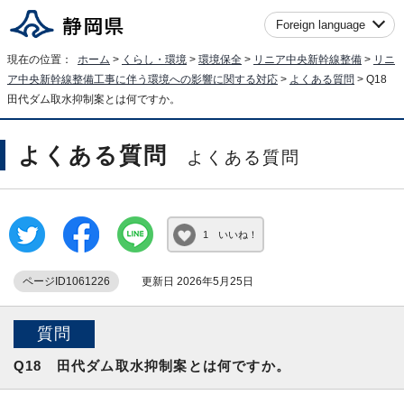
Foreign language
現在の位置：
ホーム
>
くらし・環境
>
環境保全
>
リニア中央新幹線整備
>
リニ
ア中央新幹線整備工事に伴う環境への影響に関する対応
>
よくある質問
> Q18
田代ダム取水抑制案とは何ですか。
よくある質問
よくある質問
1 いいね！
ページID1061226
更新日 2026年5月25日
質問
Q18 田代ダム取水抑制案とは何ですか。