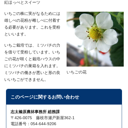
紅ほっぺとスイーツ
いちごの株に実がなるためには
雄しべの花粉が雌しべに付着す
る必要があります。これを受粉
といいます。
いちご栽培では、ミツバチの力
を借りて受粉しています。いち
ごの花が咲くと栽培ハウスの中
にミツバチの巣箱を入れます。
いちごの花
ミツバチの働きが悪いと形の良
いいちごができません。
このページに関する
お問い合わせ
志太榛原農林事務所 総務課
〒426-0075 藤枝市瀬戸新屋362-1
電話番号：054-644-9206