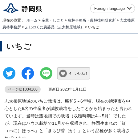
Foreign language
現在の位置：
ホーム
>
産業・しごと
>
農林事務所・農林技術研究所
>
志太榛原
農林事務所
>
ふじのくに農芸品（志太榛原地域）
> いちご
いちご
4 いいね！
ページID1034160
更新日 2023年1月11日
志太榛原地域のいちご栽培は、昭和5～6年頃、現在の焼津市を中
心とした6名の生産者が試験栽培をしたことから始まったと言われ
ています。当時は露地畑での栽培（収穫時期は4～5月）でした
が、現在はハウス栽培で11月から収穫され、静岡生まれの「紅
（べに）ほっぺ」と「きらぴ香（か）」という品種が多く栽培さ