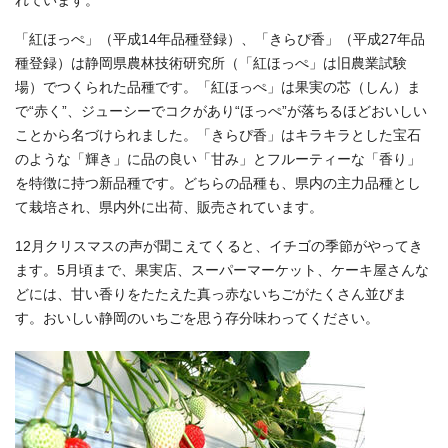
れています。
「紅ほっぺ」（平成14年品種登録）、「きらぴ香」（平成27年品
種登録）は静岡県農林技術研究所（「紅ほっぺ」は旧農業試験
場）でつくられた品種です。「紅ほっぺ」は果実の芯（しん）ま
で“赤く”、ジューシーでコクがあり“ほっぺ”が落ちるほどおいしい
ことから名づけられました。「きらぴ香」はキラキラとした宝石
のような「輝き」に品の良い「甘み」とフルーティーな「香り」
を特徴に持つ新品種です。どちらの品種も、県内の主力品種とし
て栽培され、県内外に出荷、販売されています。
12月クリスマスの声が聞こえてくると、イチゴの季節がやってき
ます。5月頃まで、果実店、スーパーマーケット、ケーキ屋さんな
どには、甘い香りをたたえた真っ赤ないちごがたくさん並びま
す。おいしい静岡のいちごを思う存分味わってください。