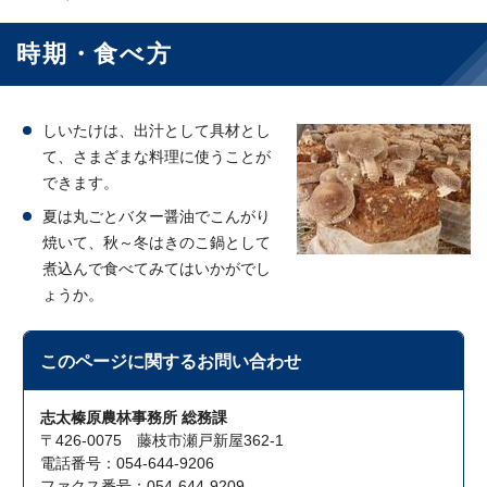
時期・食べ方
しいたけは、出汁として具材とし
て、さまざまな料理に使うことが
できます。
夏は丸ごとバター醤油でこんがり
焼いて、秋～冬はきのこ鍋として
煮込んで食べてみてはいかがでし
ょうか。
このページに関する
お問い合わせ
志太榛原農林事務所 総務課
〒426-0075 藤枝市瀬戸新屋362-1
電話番号：054-644-9206
ファクス番号：054-644-9209