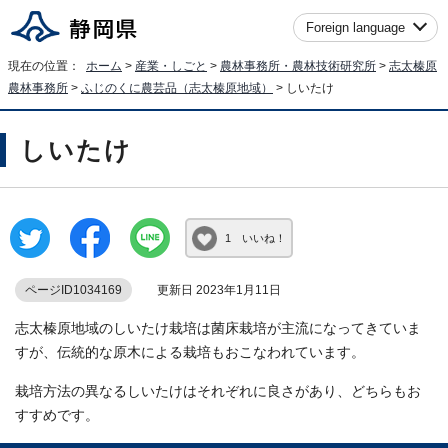
Foreign language
現在の位置：
ホーム
>
産業・しごと
>
農林事務所・農林技術研究所
>
志太榛原
農林事務所
>
ふじのくに農芸品（志太榛原地域）
> しいたけ
しいたけ
1 いいね！
ページID1034169
更新日 2023年1月11日
志太榛原地域のしいたけ栽培は菌床栽培が主流になってきていま
すが、伝統的な原木による栽培もおこなわれています。
栽培方法の異なるしいたけはそれぞれに良さがあり、どちらもお
すすめです。