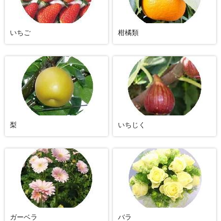
いちご
柑橘類
梨
いちじく
ガーベラ
バラ