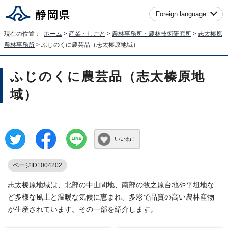
Foreign language
現在の位置：
ホーム
>
産業・しごと
>
農林事務所・農林技術研究所
>
志太榛原
農林事務所
> ふじのくに農芸品（志太榛原地域）
ふじのくに農芸品（志太榛原地
域）
いいね！
ページID1004202
志太榛原地域は、北部の中山間地、南部の牧之原台地や平坦地な
ど多様な風土と温暖な気候に恵まれ、多彩で品質の高い農林産物
が生産されています。その一部を紹介します。