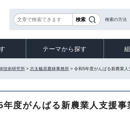
検索の方法
す
テーマから探す
林技術研究所
>
志太榛原農林事務所
> 令和5年度がんばる新農業
5年度がんばる新農業人支援事