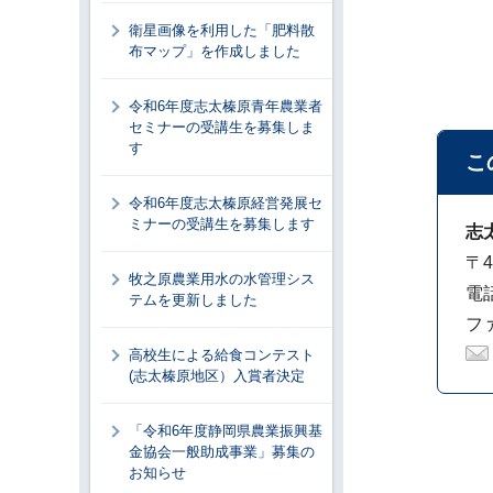
衛星画像を利用した「肥料散
布マップ」を作成しました
令和6年度志太榛原青年農業者
セミナーの受講生を募集しま
す
こ
令和6年度志太榛原経営発展セ
ミナーの受講生を募集します
志
〒4
牧之原農業用水の水管理シス
電話
テムを更新しました
ファ
高校生による給食コンテスト
(志太榛原地区）入賞者決定
「令和6年度静岡県農業振興基
金協会一般助成事業」募集の
お知らせ