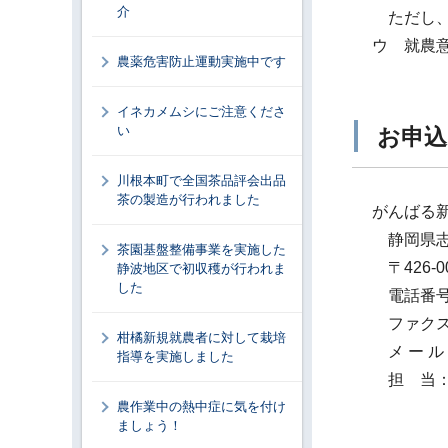
介
ただし、
ウ 就農
農薬危害防止運動実施中です
イネカメムシにご注意くださ
い
お申込
川根本町で全国茶品評会出品
茶の製造が行われました
がんばる
静岡県志
茶園基盤整備事業を実施した
〒426-0
静波地区で初収穫が行われま
した
電話番号：0
ファクス番号
柑橘新規就農者に対して栽培
メ ー ル：AF
指導を実施しました
担 当：
農作業中の熱中症に気を付け
ましょう！