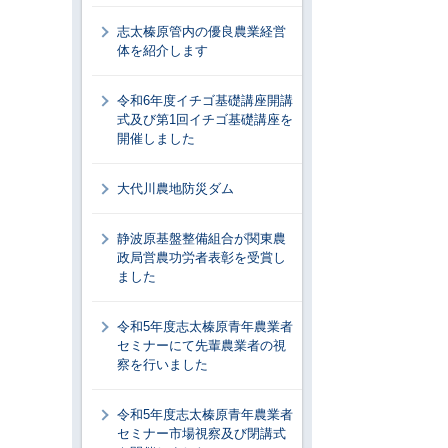
志太榛原管内の優良農業経営
体を紹介します
令和6年度イチゴ基礎講座開講
式及び第1回イチゴ基礎講座を
開催しました
大代川農地防災ダム
静波原基盤整備組合が関東農
政局営農功労者表彰を受賞し
ました
令和5年度志太榛原青年農業者
セミナーにて先輩農業者の視
察を行いました
令和5年度志太榛原青年農業者
セミナー市場視察及び閉講式