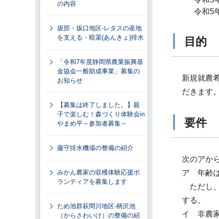
の内容
令和5
坂部・坂口地区-レタスの産地
を支える・暗渠(あんきょ)排水
目的
「令和7年度静岡県農業振興基
金協会一般助成事業」募集の
新規就農
お知らせ
だきます
【募集は終了しました。】親
子で楽しむ！森づくり体験会in
要件
やまめ平～参加者募集～
藤守排水機場の整備の紹介
次のアか
みかん農家の収穫体験応援ボ
ア 年齢
ランティアを募集します
ただし、
する。
ため池群萩間川地区-柄沢池
イ 非農
（からさわいけ）の整備の紹