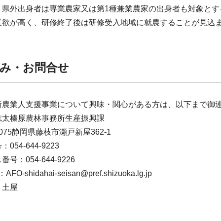
県外出身者は専業農家又は第1種兼業農家の出身者も対象とす
意欲が高く、研修終了後は研修受入地域に就農することが見込
み・お問合せ
新農業人支援事業について興味・関心がある方は、以下まで御
太榛原農林事務所生産振興課
075静岡県藤枝市瀬戸新屋362-1
54-644-9223
：054-644-9226
O-shidahai-seisan@pref.shizuoka.lg.jp
土屋