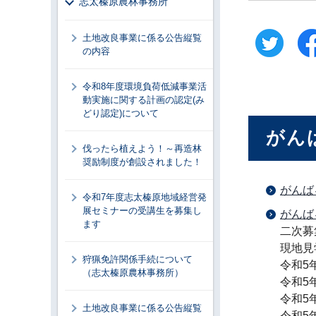
志太榛原農林事務所
土地改良事業に係る公告縦覧
の内容
令和8年度環境負荷低減事業活
動実施に関する計画の認定(み
どり認定)について
がん
伐ったら植えよう！～再造林
奨励制度が創設されました！
がんば
令和7年度志太榛原地域経営発
展セミナーの受講生を募集し
がんば
ます
二次募
現地見
狩猟免許関係手続について
令和5
（志太榛原農林事務所）
令和5
令和5
土地改良事業に係る公告縦覧
令和5