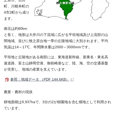
之原市、吉田
町、川根本町の
4市2町から成り
ます。
南北は約80km
と長く、地形は大井川の下流域に広がる平坦地域及び上流部の山
間地域、並びに牧之原台地一帯の丘陵地域に大別されます。平均
気温は14～17℃、年間降水量は2000～3000mmです。
平坦地と丘陵地がある南部には、東海道新幹線、新東名・東名高
速道路、富士山静岡空港、御前崎港など、陸、海、空の交通基盤
が充実し、地域の産業を支えています。
参照：地域データ （PDF 144.6KB）
農業・農村の現状
耕地面積は9,937haで、3分の2が樹園地を含む畑地として利用され
ています。