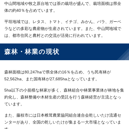
中山間地域や牧之原台地では茶の栽培が盛んで、栽培面積は県全
体の約40％を占めています。
平坦地域では、レタス、トマト、イチゴ、みかん、バラ、ガーベ
ラなどの多彩な農産物が生産されています。また、中山間地域で
は、都市住民と農村との交流が活発に行われています。
森林・林業の現状
森林面積は80,247haで県全体の16％を占め、うち民有林が
52,562ha、また国有林が27,685haとなっています。
5ha以下の小規模な林家が多く、森林組合や林業事業体が林地を集
約化し、森林整備や木材生産の受託を行う森林経営が主流となっ
ています。
また、藤枝市には日本椎茸農業協同組合連合会乾しいたけ流通セ
ンターがあり、全国の乾しいたけが集まる一大市場となっていま