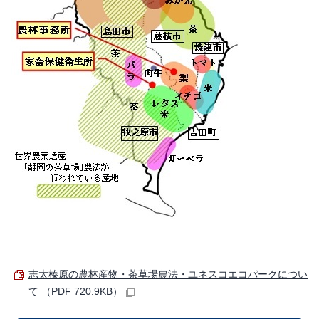
志太榛原の農林産物・茶草場農法・ユネスコエコパークについ
て （PDF 720.9KB）