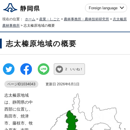
Foreign language
現在の位置：
ホーム
>
産業・しごと
>
農林事務所・農林技術研究所
>
志太榛原
農林事務所
> 志太榛原地域の概要
志太榛原地域の概要
2 いいね！
ページID1034043
更新日 2026年6月1日
志太榛原地域
は、静岡県の中
西部に位置し、
島田市、焼津
市、藤枝市、牧