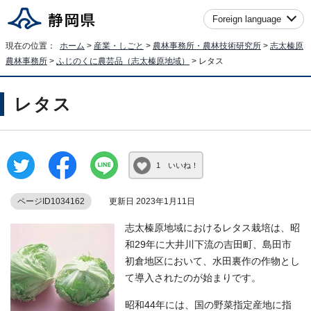
Foreign language
現在の位置：
ホーム
>
産業・しごと
>
農林事務所・農林技術研究所
>
志太榛原
農林事務所
>
ふじのくに農芸品（志太榛原地域）
> レタス
レタス
1 いいね！
ページID1034162
更新日 2023年1月11日
志太榛原地域におけるレタス栽培は、昭
和29年に大井川下流の吉田町、島田市
初倉地区において、水田裏作の作物とし
て導入されたのが始まりです。
昭和44年には、国の野菜指定産地に指