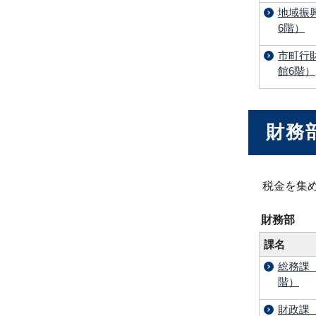
地域振
6階）
市町行
館6階）
財務
税金を集
財務部
課名
総務課
階）
財政課