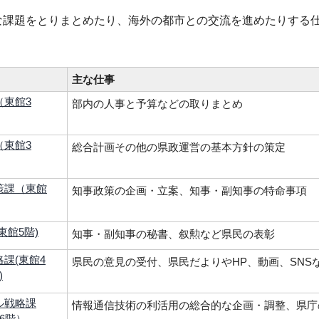
な課題をとりまとめたり、海外の都市との交流を進めたりする
主な仕事
（東館3
部内の人事と予算などの取りまとめ
（東館3
総合計画その他の県政運営の基本方針の策定
策課（東館
知事政策の企画・立案、知事・副知事の特命事項
東館5階)
知事・副知事の秘書、叙勲など県民の表彰
課(東館4
県民の意見の受付、県民だよりやHP、動画、SNS
)
ル戦略課
情報通信技術の利活用の総合的な企画・調整、県庁
6階）