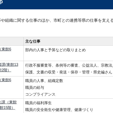
部
事や組織に関する仕事のほか、市町との連携等県の仕事を支え
主な仕事
（東館6
部内の人事と予算などの取りまとめ
課(東館13
行政不服審査等、条例等の審査、公益法人、宗教法
館2階）
保護、文書の収受・発送・保存・管理・県史編さん
（東館6
職員の人事、組織定数
職員の給与
コンプライアンス
生課（東館
職員の福利厚生
館15階）
職員の安全衛生や健康管理、健康づくり