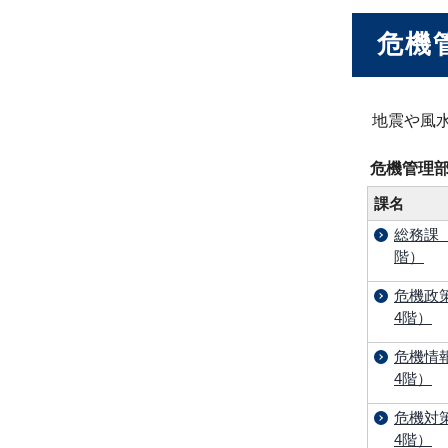
危機
地震や風
危機管理
課名
総務課
階）
危機政
4階）
危機情
4階）
危機対
4階）