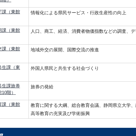
庁課（東館
情報化による県民サービス・行政生産性の向上
用課（東館
人口、商工、経済、消費者物価指数などの調査、デ
交課（東館
地域外交の展開、国際交流の推進
共生課（東
外国人県民と共生する社会づくり
共生課旅券
旅券の発給
10階）
育課（東館
教育に関する大綱、総合教育会議、静岡県立大学、
高等教育の充実及び学術振興