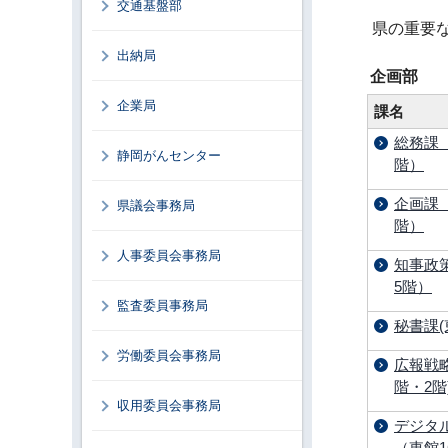
交通基盤部
県の重要
出納局
企画部
企業局
課名
総務課
静岡がんセンター
階）
企画課
県議会事務局
階）
人事委員会事務局
知事政
5階）
監査委員事務局
秘書課(
労働委員会事務局
広報戦略
階・2階
収用委員会事務局
デジタ
（東館1