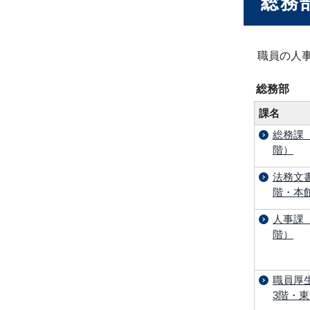
総務
職員の人
総務部
課名
総務課
階）
法務文書
階・本
人事課
階）
職員厚
3階・東