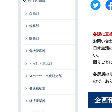
県庁の組織
企画部
総務部
各課に直
財務部
お問い合わ
日常生活の
危機管理部
い。
困りごと
くらし・環境部
各所属の
スポーツ・文化観光部
ので、あ
健康福祉部
企画
経済産業部