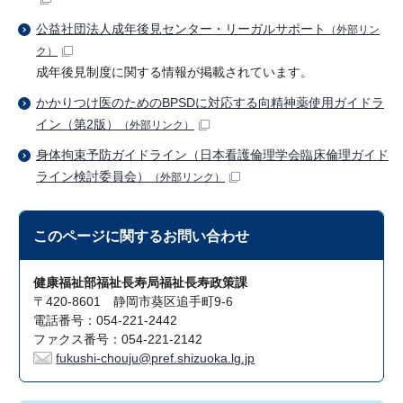
公益社団法人成年後見センター・リーガルサポート
（外部リン
ク）
成年後見制度に関する情報が掲載されています。
かかりつけ医のためのBPSDに対応する向精神薬使用ガイドラ
イン（第2版）
（外部リンク）
身体拘束予防ガイドライン（日本看護倫理学会臨床倫理ガイド
ライン検討委員会）
（外部リンク）
このページに関する
お問い合わせ
健康福祉部福祉長寿局福祉長寿政策課
〒420-8601 静岡市葵区追手町9-6
電話番号：054-221-2442
ファクス番号：054-221-2142
fukushi-chouju@pref.shizuoka.lg.jp