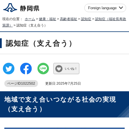
Foreign language
現在の位置：
ホーム
>
健康・福祉
>
高齢者福祉
>
認知症
>
認知症（福祉長寿政
策課）
> 認知症（支え合う）
認知症（支え合う）
いいね！
ページID1022502
更新日 2025年7月25日
地域で支え合いつながる社会の実現
（支え合う）