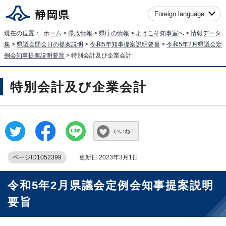
Foreign language
現在の位置：
ホーム
>
県政情報
>
県庁の情報
>
ようこそ知事室へ
>
情報データ
集
>
県議会開会日の提案説明
>
令和5年知事提案説明要旨
>
令和5年2月県議会定
例会知事提案説明要旨
> 特別会計及び企業会計
特別会計及び企業会計
いいね！
ページID1052399
更新日 2023年3月1日
令和5年2月県議会定例会知事提案説明
要旨