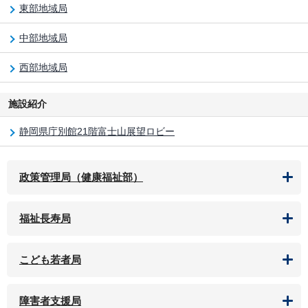
東部地域局
中部地域局
西部地域局
施設紹介
静岡県庁別館21階富士山展望ロビー
政策管理局（健康福祉部）
福祉長寿局
こども若者局
障害者支援局