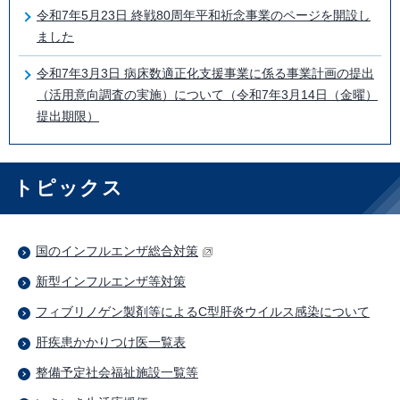
令和7年5月23日 終戦80周年平和祈念事業のページを開設し
ました
令和7年3月3日 病床数適正化支援事業に係る事業計画の提出
（活用意向調査の実施）について（令和7年3月14日（金曜）
提出期限）
トピックス
国のインフルエンザ総合対策
新型インフルエンザ等対策
フィブリノゲン製剤等によるC型肝炎ウイルス感染について
肝疾患かかりつけ医一覧表
整備予定社会福祉施設一覧等