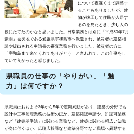
について夜遅くまで調整す
ることもありましたが、建
物が竣工して住民が入居す
るのを見たとき、少し人の
役にたてたのかなと思いました。日常業務とは別に「平成30年7月
豪雨」被災地である愛媛県宇和島市へ派遣され、被災者の建築相
談や提出される申請書の審査業務を行いました。被災者の方に
「宇和島まで来てくれてありがとう」と言われて、この仕事をし
ていて良かったと感じました。
県職員の仕事の「やりがい」「魅
力」は何ですか？
県職員はおおよそ3年から5年で定期異動があり、建築の分野でも
設計や工事監理業務の技術のほか、建築確認申請や、許認可業務
など「建築基準法」に関わる業務など、建築に関わる幅広い知識
が身に付くほか、広聴広報課など建築分野でない職場へ異動する