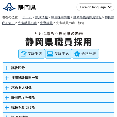
Foreign language
現在の位置：
ホーム
>
県政情報
>
職員採用情報
>
静岡県職員採用情報
>
静岡県
庁を知る
>
先輩職員の声
>
中堅職員
> 先輩職員の声 渡邉
受験案内
受験申込
合格発表
試験区分
採用試験情報一覧
求める人材像
静岡県庁を知る
職種をみつける