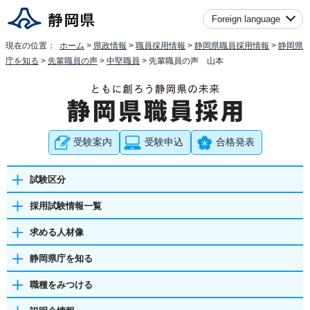
Foreign language
現在の位置：
ホーム
>
県政情報
>
職員採用情報
>
静岡県職員採用情報
>
静岡県
庁を知る
>
先輩職員の声
>
中堅職員
> 先輩職員の声 山本
受験案内
受験申込
合格発表
試験区分
採用試験情報一覧
求める人材像
静岡県庁を知る
職種をみつける