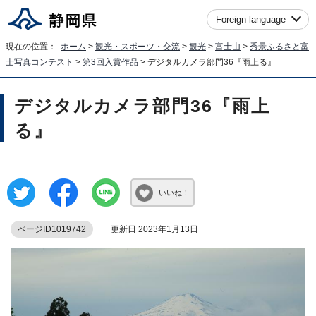
Foreign language
現在の位置：
ホーム
>
観光・スポーツ・交流
>
観光
>
富士山
>
秀景ふるさと富
士写真コンテスト
>
第3回入賞作品
> デジタルカメラ部門36『雨上る』
デジタルカメラ部門36『雨上
る』
いいね！
ページID1019742
更新日 2023年1月13日