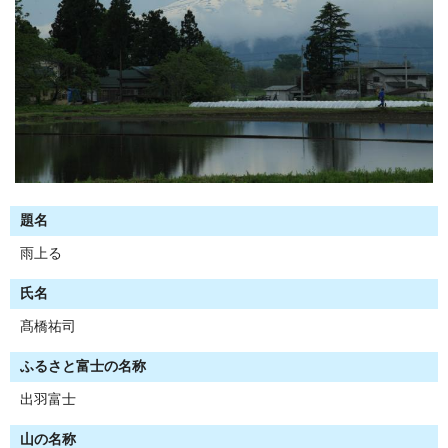
題名
雨上る
氏名
髙橋祐司
ふるさと富士の名称
出羽富士
山の名称