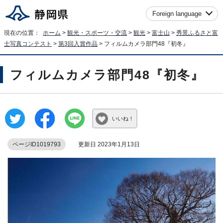
Foreign language
現在の位置：
ホーム
>
観光・スポーツ・交流
>
観光
>
富士山
>
秀景ふるさと富
士写真コンテスト
>
第3回入賞作品
> フィルムカメラ部門48『初冬』
フィルムカメラ部門48『初冬』
いいね！
ページID1019793
更新日 2023年1月13日