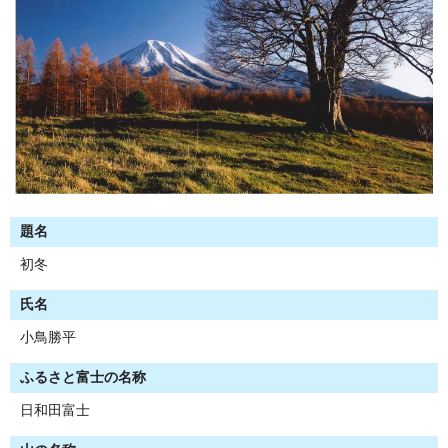
題名
初冬
氏名
小鳥勝平
ふるさと富士の名称
日和田富士