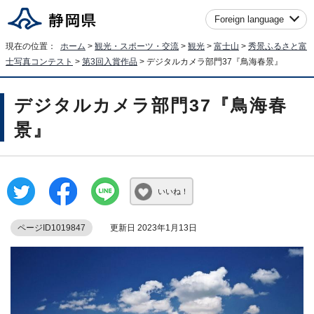
Foreign language
現在の位置：
ホーム
>
観光・スポーツ・交流
>
観光
>
富士山
>
秀景ふるさと富
士写真コンテスト
>
第3回入賞作品
> デジタルカメラ部門37『鳥海春景』
デジタルカメラ部門37『鳥海春
景』
いいね！
ページID1019847
更新日 2023年1月13日