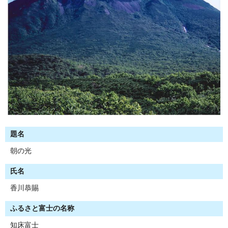
題名
朝の光
氏名
香川恭賜
ふるさと富士の名称
知床富士