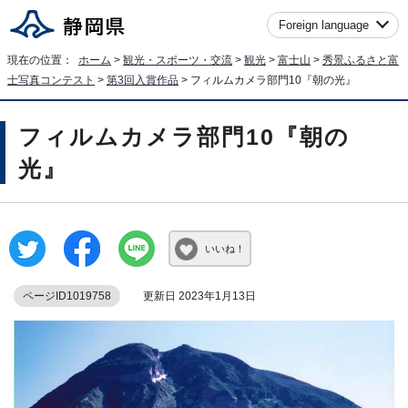
Foreign language
現在の位置：
ホーム
>
観光・スポーツ・交流
>
観光
>
富士山
>
秀景ふるさと富
士写真コンテスト
>
第3回入賞作品
> フィルムカメラ部門10『朝の光』
フィルムカメラ部門10『朝の
光』
いいね！
ページID1019758
更新日 2023年1月13日