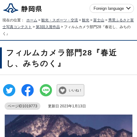
Foreign language
現在の位置：
ホーム
>
観光・スポーツ・交流
>
観光
>
富士山
>
秀景ふるさと富
士写真コンテスト
>
第3回入賞作品
> フィルムカメラ部門28『春近し、みちの
く』
フィルムカメラ部門28『春近
し、みちのく』
いいね！
ページID1019773
更新日 2023年1月13日